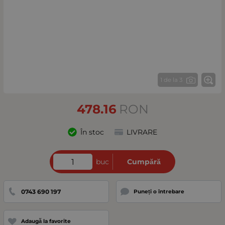
1 de la 3
478.16
RON
În stoc
LIVRARE
buc
Cumpără
0743 690 197
Puneți o întrebare
Adaugă la favorite