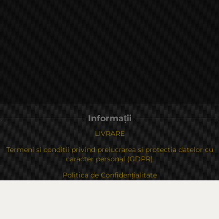
Informații
LIVRARE
Termeni si conditii privind prelucrarea si protectia datelor cu
caracter personal (GDPR)
Politica de Confidențialitate
Politica privind cookie-urile
În cazul unei dispute legate de o achiziție online, puteți utiliza
site-ul