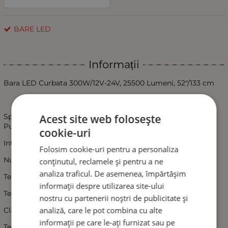
BARE LED
Informații
Bara LED Curbata 300W/12V-24V, 25500 Lumeni, 52"/133 cm
Acest site web folosește
Specificatii produs:
Putere: 300W
cookie-uri
Intensitate: 25500 lumeni
Folosim cookie-uri pentru a personaliza
Numar leduri: 100x3W high intensity CREE XBD LEDs
conținutul, reclamele și pentru a ne
analiza traficul. De asemenea, împărtășim
Tensiunea de lucru: 10-30V
informații despre utilizarea site-ului
Temperatura de lucru: -40 grade / +85 grade Celsius
nostru cu partenerii noștri de publicitate și
analiză, care le pot combina cu alte
Clasa protectie: IP 67
informații pe care le-ați furnizat sau pe
Temperatura culoare lumina: 6000K