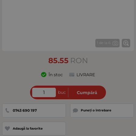
1 de la 6
85.55
RON
În stoc
LIVRARE
buc
Cumpără
0743 690 197
Puneți o întrebare
Adaugă la favorite