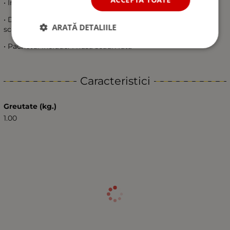
• Instalare usoara.
• Design cuprinzator, acopera complet partea din fata a
ARATĂ DETALIILE
scaunului.
• Pachetul include: 1 husa scaun fata
Caracteristici
Greutate (kg.)
1.00