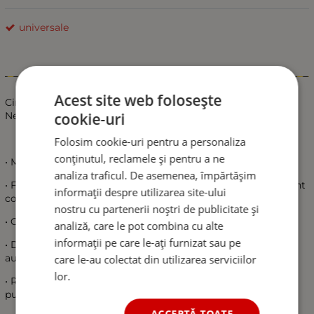
universale
Informații
Acest site web folosește
Сingurа Bucata Husa Scaun Auto, Fata Lux Universal,
cookie-uri
Negru/Alb, Piele Ecologica
Folosim cookie-uri pentru a personaliza
conținutul, reclamele și pentru a ne
• Masaj negru de inalta calitate - tapiterie
analiza traficul. De asemenea, împărtășim
• Fabricat din piele PU de inalta calitate, oferind un sentiment
informații despre utilizarea site-ului
confortabil de sedere si de conducere.
nostru cu partenerii noștri de publicitate și
• Coaserea manuala.
analiză, care le pot combina cu alte
informații pe care le-ați furnizat sau pe
• Design versatil si elegant, potrivit pentru toate
autoturismele.
care le-au colectat din utilizarea serviciilor
lor.
• Rezistenta la uzura, un efect rezistent la apa si o protectie
puternica impotriva incendiilor.
ACCEPTĂ TOATE