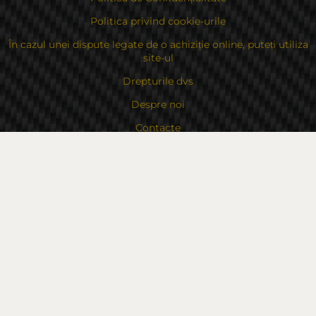
Politica privind cookie-urile
În cazul unei dispute legate de o achiziție online, puteți utiliza
site-ul
Drepturile dvs
Despre noi
Contacte
Sitemap
Contacte
Bulgaria, 6000 Stara Zagora
str.Kaloyanovsko shose 16
Metodă de plată