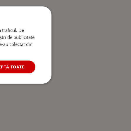
 traficul. De
tri de publicitate
le-au colectat din
EPTĂ TOATE