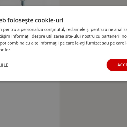
eb folosește cookie-uri
 pentru a personaliza conținutul, reclamele și pentru a ne analiza
șim informații despre utilizarea site-ului nostru cu partenerii noș
e pot combina cu alte informații pe care le-ați furnizat sau pe care 
or lor.
IILE
ACC