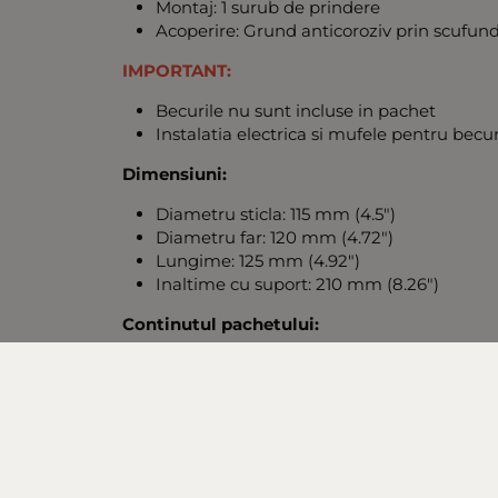
Montaj: 1 surub de prindere
Acoperire: Grund anticoroziv prin scufunda
IMPORTANT:
Becurile nu sunt incluse in pachet
Instalatia electrica si mufele pentru becu
Dimensiuni:
Diametru sticla: 115 mm (4.5")
Diametru far: 120 mm (4.72")
Lungime: 125 mm (4.92")
Inaltime cu suport: 210 mm (8.26")
Continutul pachetului:
2 x Far rotund H4/T10
2 x Suport prindere (cu surub)
Utilizare recomandata:
Tractoare, Excavatoare, Combine, Vehicule agri