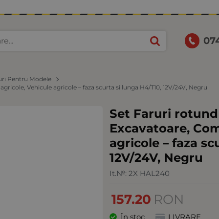
07
uri Pentru Modele
gricole, Vehicule agricole – faza scurta si lunga H4/T10, 12V/24V, Negru
Set Faruri rotund
Excavatoare, Com
agricole – faza sc
12V/24V, Negru
It.№:
2X HAL240
157.20
RON
În stoc
LIVRARE