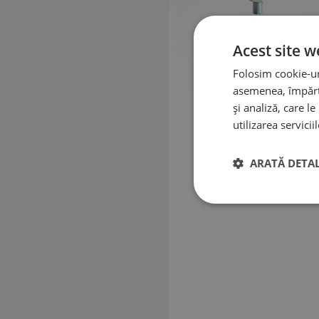
Acest site w
Folosim cookie-uri
asemenea, împărtă
și analiză, care l
utilizarea serviciil
ARATĂ DETAL