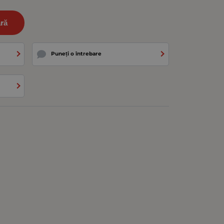
ră
Puneți o întrebare