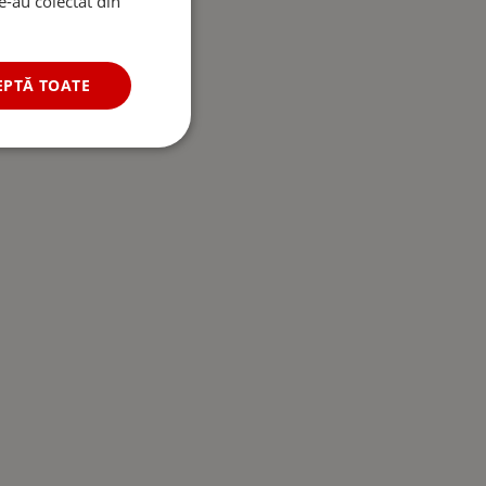
le-au colectat din
EPTĂ TOATE