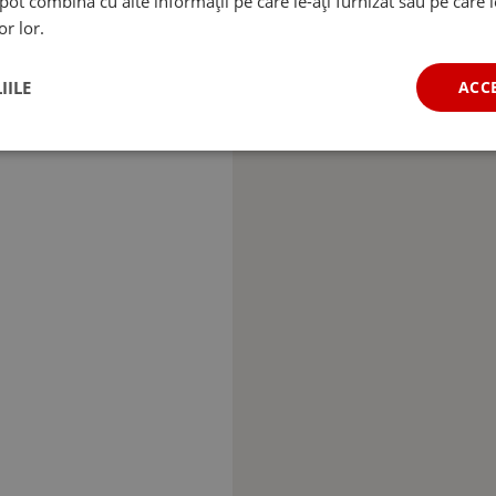
e pot combina cu alte informații pe care le-ați furnizat sau pe care 
or lor.
IILE
ACC