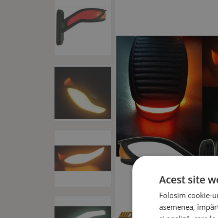
Acest site w
Folosim cookie-uri
asemenea, împărtă