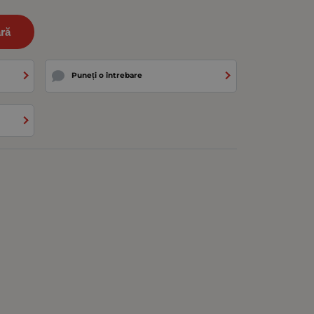
ră
Puneți o întrebare