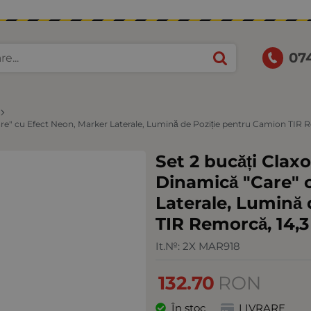
07
are" cu Efect Neon, Marker Laterale, Lumină de Poziție pentru Camion TIR 
Set 2 bucăți Clax
Dinamică "Care" 
Laterale, Lumină
TIR Remorcă, 14,3
It.№:
2X MAR918
132.70
RON
În stoc
LIVRARE