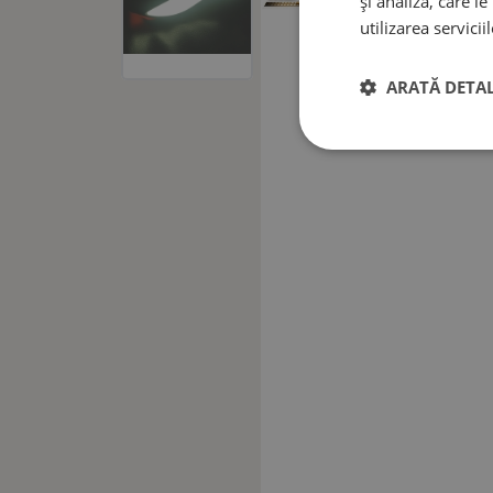
și analiză, care l
utilizarea serviciil
ARATĂ DETAL