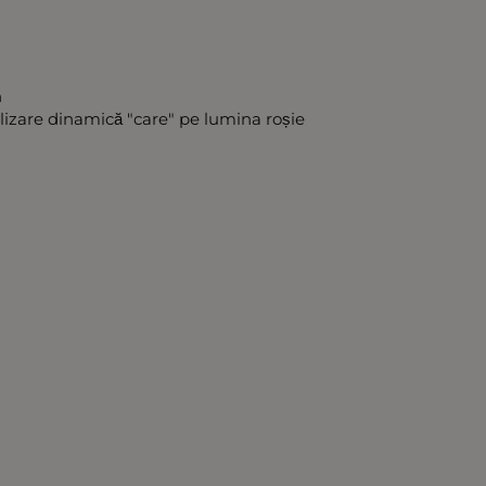
n
alizare dinamică "care" pe lumina roșie