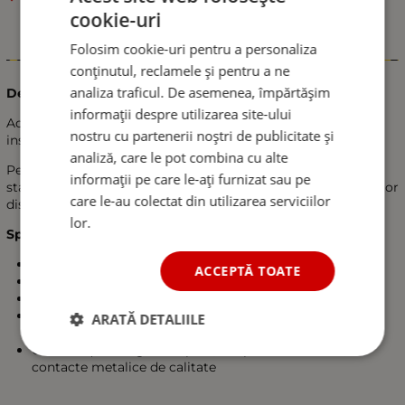
cookie-uri
Folosim cookie-uri pentru a personaliza
Informații
conținutul, reclamele și pentru a ne
analiza traficul. De asemenea, împărtășim
Descriere produs:
informații despre utilizarea site-ului
Adaptorul Carmotion este conceput pentru utilizare în
nostru cu partenerii noștri de publicitate și
instalații electrice auto cu alimentare la 12V sau 24V.
analiză, care le pot combina cu alte
Permite transformarea unei prize DIN mici într-o priză
informații pe care le-ați furnizat sau pe
standard EURO (CIG), fiind ideal pentru alimentarea diferitelor
care le-au colectat din utilizarea serviciilor
dispozitive auto.
lor.
Specificații tehnice:
Tensiune de alimentare: 12V / 24V DC
ACCEPTĂ TOATE
Curent maxim admis: 16A
Conectori: DIN mic (intrare) → EURO (ieșire)
Aplicații: autoturisme, vehicule comerciale, camioane,
ARATĂ DETALIILE
autobuze
Construcție: design compact, din plastic rezistent, cu
contacte metalice de calitate