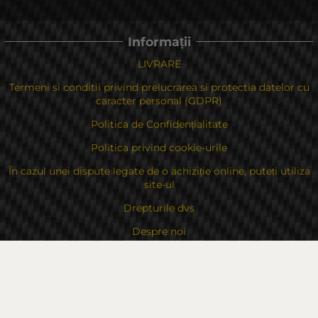
Informații
LIVRARE
Termeni si conditii privind prelucrarea si protectia datelor cu
caracter personal (GDPR)
Politica de Confidențialitate
Politica privind cookie-urile
În cazul unei dispute legate de o achiziție online, puteți utiliza
site-ul
Drepturile dvs
Despre noi
Contacte
Sitemap