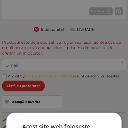
1 de la 4
Indisponibil
LIVRARE
Produsul este deja epuizat, vă rugăm să lăsați adresa dvs de
email pentru a vă anunța când îl primim din nou sau vă
oferim un înlocuitor.
E-mail
Am citit „
Politica de Confidențialitate
“ si sunt de acord cu acestea.
Listă cu preferate!
Adaugă la favorite
Diferite
Acest site web folosește
Carmotion