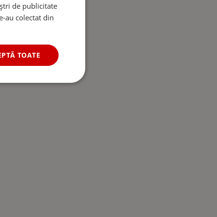
tri de publicitate
le-au colectat din
EPTĂ TOATE