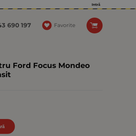
Intră
43 690 197
Favorite
tru Ford Focus Mondeo
sit
ră