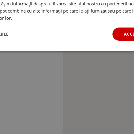
șim informații despre utilizarea site-ului nostru cu partenerii noș
e pot combina cu alte informații pe care le-ați furnizat sau pe care 
or lor.
IILE
ACC