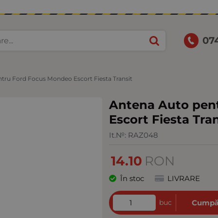
07
tru Ford Focus Mondeo Escort Fiesta Transit
Antena Auto pen
Escort Fiesta Tran
It.№:
RAZ048
14.10
RON
În stoc
LIVRARE
buc
Cumpă