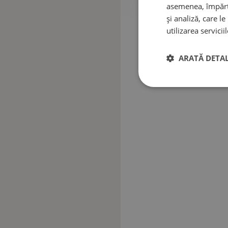
asemenea, împărtă
și analiză, care l
utilizarea serviciil
ARATĂ DETAL