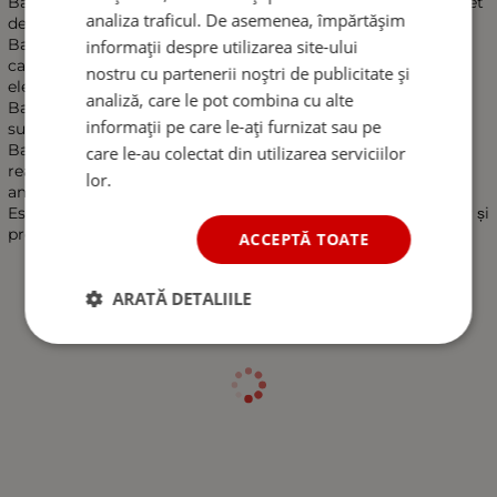
Banda izolatoare PVC 0,13 mm x 15 mm x 10 m, în 5 culori, set
analiza traficul. De asemenea, împărtășim
de 10 bucăți.
Banda izolatoare este fabricată din PVC acoperit cu adeziv
informații despre utilizarea site-ului
care asigură o lipire precisă pe întreaga suprafață a
nostru cu partenerii noștri de publicitate și
elementelor protejate.
analiză, care le pot combina cu alte
Banda este rezistentă la factorii atmosferici, radiațiile UV,
informații pe care le-ați furnizat sau pe
substanțele chimice și, cel mai important, este ignifugă.
Banda izolatoare PVC este ideală pentru toate lucrările
care le-au colectat din utilizarea serviciilor
realizate de industria electrică, mecanici, electricieni și
lor.
amatori casnici.
Este utilizată pentru izolarea instalațiilor electrice, cablajelor și
protecției împotriva oxidării sau coroziunii.
ACCEPTĂ TOATE
ARATĂ DETALIILE