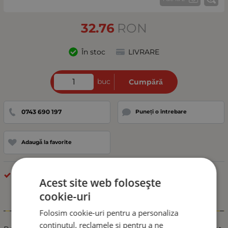
32.76
RON
În stoc
LIVRARE
buc
Cumpără
0743 690 197
Puneți o întrebare
Adaugă la favorite
Instrumente
Acest site web folosește
cookie-uri
Informații
Folosim cookie-uri pentru a personaliza
conținutul, reclamele și pentru a ne