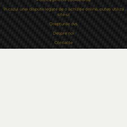
În cazul unei dispute legate de o achiziție online, puteți utiliza
site-ul
Drepturile dvs
Despre noi
Contacte
Sitemap
Contacte
Bulgaria, 6000 Stara Zagora
str.Kaloyanovsko shose 16
Metodă de plată
Urmăriți-ne