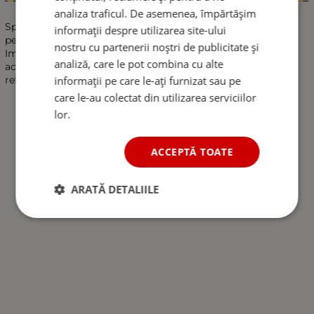
Informații
analiza traficul. De asemenea, împărtășim
Specificatii: -Culoare : verde -Banda reflectorizanta continua
informații despre utilizarea site-ului
pentru conturul camioanelor si semiremorcilor -
nostru cu partenerii noștri de publicitate și
Imbunatateste vizibilitatea si scade riscul reducerii
analiză, care le pot combina cu alte
accidentelor -Lungime 45.7 m -Latime aprox. 5.5 cm -Profil
reflectorizant tip fagure.
informații pe care le-ați furnizat sau pe
care le-au colectat din utilizarea serviciilor
lor.
ACCEPTĂ TOATE
ARATĂ DETALIILE