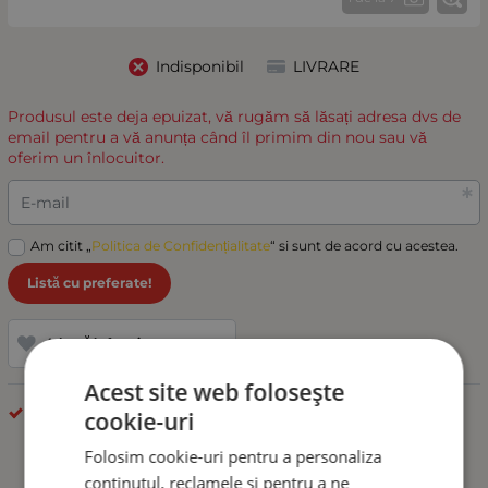
Indisponibil
LIVRARE
Produsul este deja epuizat, vă rugăm să lăsați adresa dvs de
email pentru a vă anunța când îl primim din nou sau vă
oferim un înlocuitor.
E-mail
Am citit „
Politica de Confidențialitate
“ si sunt de acord cu acestea.
Listă cu preferate!
Adaugă la favorite
Acest site web folosește
DIFERITE
cookie-uri
Folosim cookie-uri pentru a personaliza
conținutul, reclamele și pentru a ne