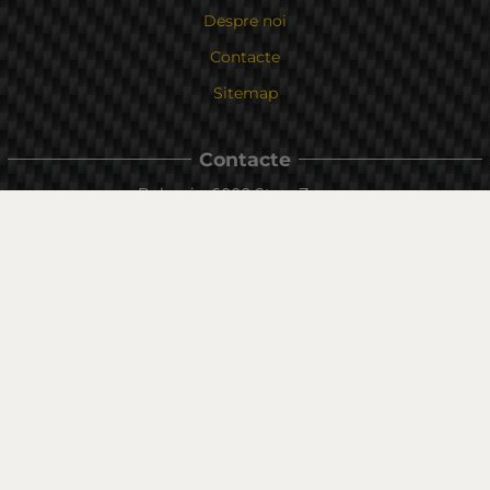
Despre noi
Contacte
Sitemap
Contacte
Bulgaria, 6000 Stara Zagora
str.Kaloyanovsko shose 16
Metodă de plată
Urmăriți-ne