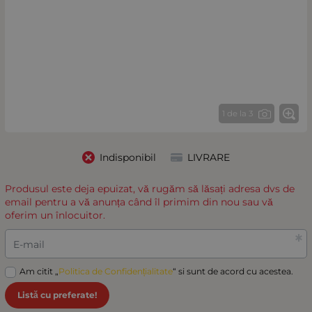
1 de la 3
Indisponibil
LIVRARE
Produsul este deja epuizat, vă rugăm să lăsați adresa dvs de
email pentru a vă anunța când îl primim din nou sau vă
oferim un înlocuitor.
E-mail
Am citit „
Politica de Confidențialitate
“ si sunt de acord cu acestea.
Listă cu preferate!