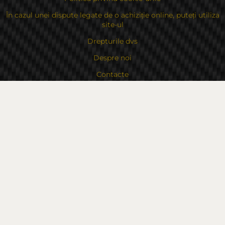
În cazul unei dispute legate de o achiziție online, puteți utiliza
site-ul
Drepturile dvs
Despre noi
Contacte
Sitemap
Contacte
Bulgaria, 6000 Stara Zagora
str.Kaloyanovsko shose 16
Metodă de plată
Urmăriți-ne