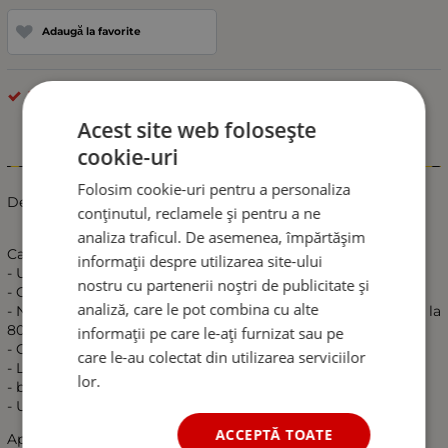
Adaugă la favorite
Becuri cu LED
Acest site web folosește
cookie-uri
Informații
Folosim cookie-uri pentru a personaliza
Descriere
conținutul, reclamele și pentru a ne
analiza traficul. De asemenea, împărtășim
Caracteristici:
informații despre utilizarea site-ului
- Utilizeaza led cip 5050 de mare putere
nostru cu partenerii noștri de publicitate și
- CanBus fara eroare de bec ars!
analiză, care le pot combina cu alte
- Noua tehnologie LED reduce consumul de energie cu 40% la
80%.
informații pe care le-ați furnizat sau pe
- Conductivitate termica ridicata, aspect placut.
care le-au colectat din utilizarea serviciilor
- Luminozitate activa in microsecunde, raspuns rapid.
lor.
- becurile LED au o durata medie de viata de 50.000 de ore.
- Usor de instalat
ACCEPTĂ TOATE
Aplicabil: