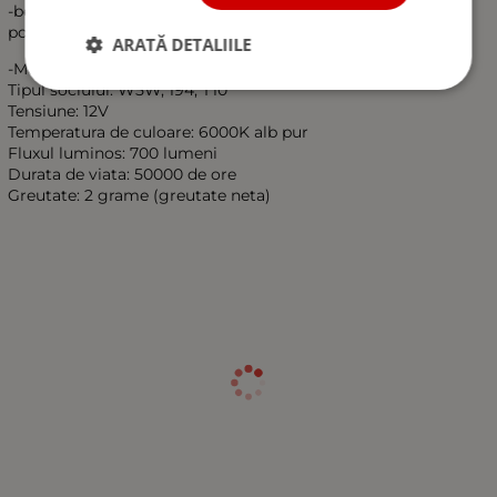
-becuri pozitie, becuri interior auto (plafoniere, parasolar,
portbagaj, torpedo)
ARATĂ DETALIILE
-Modelul Chip: 6X 5050 SMD
Tipul soclului: W5W, 194, T10
Tensiune: 12V
Temperatura de culoare: 6000K alb pur
Fluxul luminos: 700 lumeni
Durata de viata: 50000 de ore
Greutate: 2 grame (greutate neta)