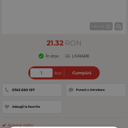
1 de la 8
21.32
RON
În stoc
LIVRARE
buc
Cumpără
0743 690 197
Puneți o întrebare
Adaugă la favorite
Antene radio