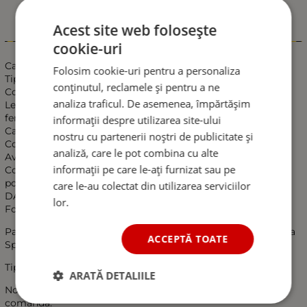
Acest site web folosește
Informații
cookie-uri
Caietul de sarcini:
Folosim cookie-uri pentru a personaliza
Tip: DAB Antena cablu convertor
conținutul, reclamele și pentru a ne
Conector intrare: DIN (De sex feminin)
analiza traficul. De asemenea, împărtășim
Lesiri: FM / AM: DIN (De sex masculin) DAB: SMB(PIN-ul
feminin)
informații despre utilizarea site-ului
Cablu adaptor: RG174
nostru cu partenerii noștri de publicitate și
Convertor lungime: aproximativ 30cm
analiză, care le pot combina cu alte
Avantaje:
informații pe care le-ați furnizat sau pe
Converteste existente FM / AM antene, astfel incat acestea
pot fi folosite cu radiouri DAB.
care le-au colectat din utilizarea serviciilor
DAB/DAB + / compatibil cu DMB-A
lor.
Foloseste existente FM / AM aeriene
Pachetul inclus: 1 buc x FM / AM DAB + cablu adaptor antena
ACCEPTĂ TOATE
Splitter
Tipul produsului: Antene auto
ARATĂ DETALIILE
Nota: Pls a confirma conectori de pe aparat inainte de a
comanda.