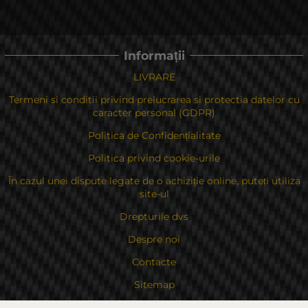
Informații
LIVRARE
Termeni si conditii privind prelucrarea si protectia datelor cu
caracter personal (GDPR)
Politica de Confidențialitate
Politica privind cookie-urile
În cazul unei dispute legate de o achiziție online, puteți utiliza
site-ul
Drepturile dvs
Despre noi
Contacte
Sitemap