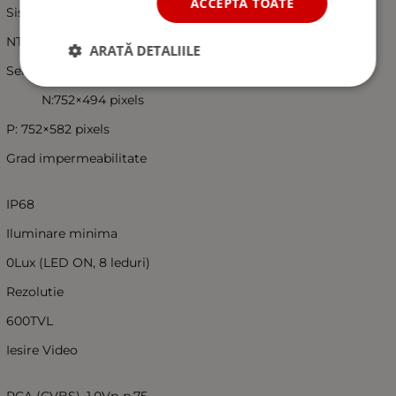
ACCEPTĂ TOATE
Sistem Video
NTSC
ARATĂ DETALIILE
Senzor rezolutie
N:752×494 pixels
P: 752×582 pixels
Grad impermeabilitate
IP68
Iluminare minima
0Lux (LED ON, 8 leduri)
Rezolutie
600TVL
Iesire Video