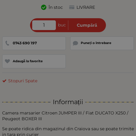
În stoc
LIVRARE
buc
Cumpără
0743 690 197
Puneți o întrebare
Adaugă la favorite
Stopuri Spate
Informații
Camera marsarier Citroen JUMPER III / Fiat DUCATO X250 /
Peugeot BOXER III
Se poate ridica din magazinul din Craiova sau se poate trimite
in tara prin curier