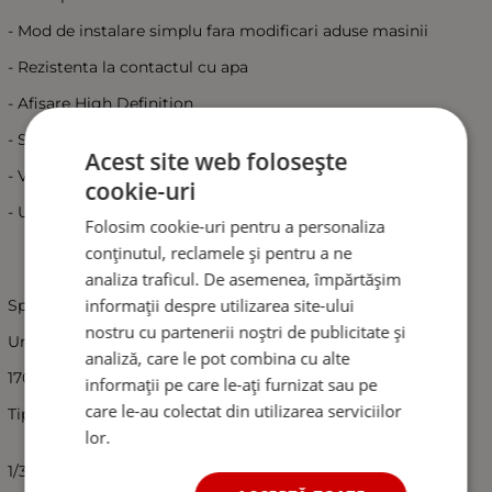
- Mod de instalare simplu fara modificari aduse masinii
- Rezistenta la contactul cu apa
- Afisare High Definition
- Sistem Video:NTSC
Acest site web folosește
- Vedere nocturna
cookie-uri
- Unghi 170°
Folosim cookie-uri pentru a personaliza
conținutul, reclamele și pentru a ne
analiza traficul. De asemenea, împărtășim
informații despre utilizarea site-ului
SpecificatiiParametri
nostru cu partenerii noștri de publicitate și
Unghi larg
analiză, care le pot combina cu alte
170°
informații pe care le-ați furnizat sau pe
care le-au colectat din utilizarea serviciilor
Tip Senzor
lor.
1/3 NVP SONY CCD