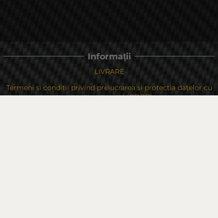
Informații
LIVRARE
Termeni si conditii privind prelucrarea si protectia datelor cu
caracter personal (GDPR)
Politica de Confidențialitate
Politica privind cookie-urile
În cazul unei dispute legate de o achiziție online, puteți utiliza
site-ul
Drepturile dvs
Despre noi
Contacte