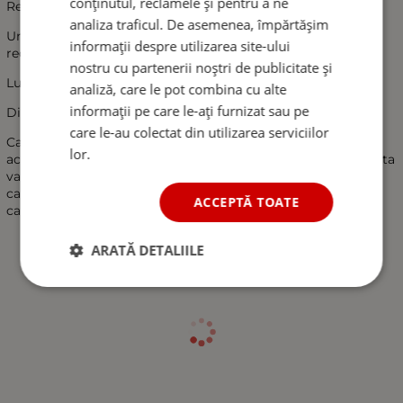
conținutul, reclamele și pentru a ne
Recipient de apa cu robinet metalic, 10 L.
analiza traficul. De asemenea, împărtășim
Un robinet metalic fara filet - atasat permanent pe fundul
informații despre utilizarea site-ului
recipientului.
nostru cu partenerii noștri de publicitate și
Lungimea robinetului: 7cm
analiză, care le pot combina cu alte
informații pe care le-ați furnizat sau pe
Diametrul robinetului: 1.5cm
care le-au colectat din utilizarea serviciilor
Canistra de apa este ideala pentru orice situatie in care
lor.
accesul la apa curenta este limitat sau imposibil. Cu siguranta
va fi util in timpul unei calatorii de vacanta, excursie in
camping, excursie in aer liber sau excursie off-road sau
ACCEPTĂ TOATE
calatorii cu motorhome sau camion.
ARATĂ DETALIILE