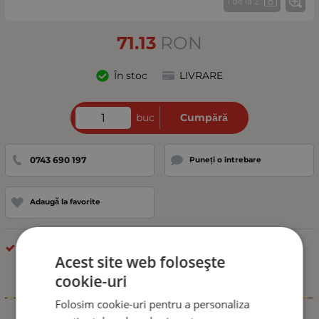
1 de la 2
71.13
RON
În stoc
LIVRARE
buc
Cumpără
0743 690 197
Puneți o întrebare
Adaugă la favorite
DIFERITE
Acest site web folosește
cookie-uri
Informații
Folosim cookie-uri pentru a personaliza