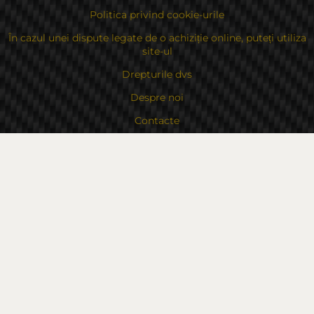
Politica privind cookie-urile
În cazul unei dispute legate de o achiziție online, puteți utiliza
site-ul
Drepturile dvs
Despre noi
Contacte
Sitemap
Contacte
Bulgaria, 6000 Stara Zagora
str.Kaloyanovsko shose 16
Metodă de plată
Urmăriți-ne