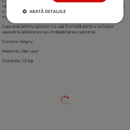
Capcana pentru șoareci și șobolani este fabricată din oțel
ușor, ceea ce îți permite să o ridici ușor. Această capcană are
ARATĂ DETALIILE
o formă compactă care îți permite să o plasezi sub mobilă,
mașina de spălat, frigidere și chiar în colțuri.
Capcană pentru șoareci cu ușă frontală pentru utilizare
ușoară la eliberarea sau îndepărtarea capcanei.
Culoare: Negru
Material: Oțel ușor
Greutate: 1.3 kg