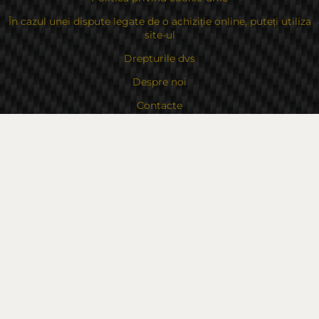
În cazul unei dispute legate de o achiziție online, puteți utiliza
site-ul
Drepturile dvs
Despre noi
Contacte
Sitemap
Contacte
Bulgaria, 6000 Stara Zagora
str.Kaloyanovsko shose 16
Metodă de plată
Urmăriți-ne