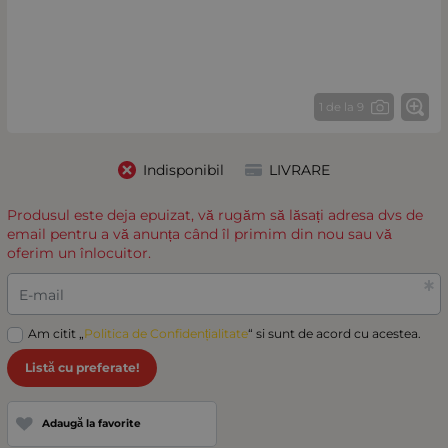
1 de la 9
Indisponibil
LIVRARE
Produsul este deja epuizat, vă rugăm să lăsați adresa dvs de
email pentru a vă anunța când îl primim din nou sau vă
oferim un înlocuitor.
E-mail
Am citit „
Politica de Confidențialitate
“ si sunt de acord cu acestea.
Listă cu preferate!
Adaugă la favorite