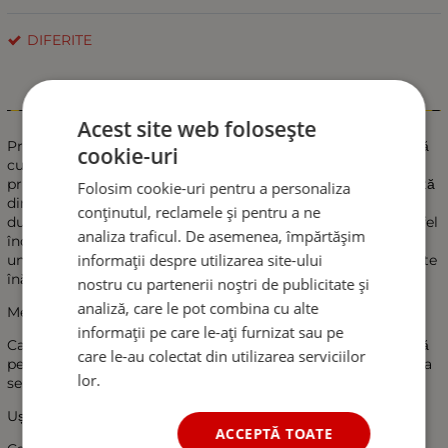
DIFERITE
Informații
Acest site web folosește
Prinde șoarecii și șobolanii în interiorul casei tale cu ușurință
cookie-uri
cu ajutorul capcanei. Această capcană funcționează prin
prinderea rapidă a șobolanului sau șoarecelui și este fabricată
Folosim cookie-uri pentru a personaliza
din oțel ușor și de calitate superioară pentru a asigura
conținutul, reclamele și pentru a ne
durabilitatea. Capcana pentru șoareci are o ușă frontală, astfel
analiza traficul. De asemenea, împărtășim
încât șobolanii pot intra cu ușurință în capcană. Aceasta are
informații despre utilizarea site-ului
un design cu plasă care îți permite să vezi dacă șoarecele este
înăuntru sau nu.
nostru cu partenerii noștri de publicitate și
analiză, care le pot combina cu alte
Mecanismul de prindere
informații pe care le-ați furnizat sau pe
Capcana pentru șoareci și șobolani are o porțiune superioară
care le-au colectat din utilizarea serviciilor
pentru atașarea bucății de hrană. Atunci când este atinsă, ușa
lor.
se închide instantaneu, menținând șoarecele înăuntru.
Ușoară și compactă
ACCEPTĂ TOATE