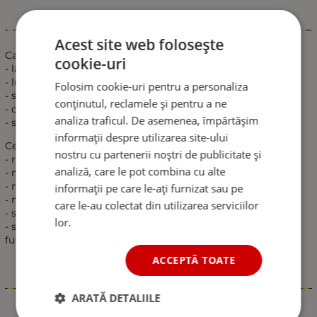
Informații
Acest site web folosește
Caracteristici:
cookie-uri
- latime de banda de 70 mm
- lungimea coarda 3 m
Folosim cookie-uri pentru a personaliza
- sarcina pana la 8 t
conținutul, reclamele și pentru a ne
- carlige de otel off la fiecare capat
analiza traficul. De asemenea, împărtășim
- sac de stocare
informații despre utilizarea site-ului
Cerere:
nostru cu partenerii noștri de publicitate și
- remorcare de autoturisme, 4x4, masini agricole, camioane
analiză, care le pot combina cu alte
- nu utilizati masini in exces de greutate de opt tone
- nu utilizati pe traseele rutiere
informații pe care le-ați furnizat sau pe
- nu utilizati dupa reparatie
care le-au colectat din utilizarea serviciilor
- sa fie franghie intinsa incet, nu brusc
lor.
- sa fie verificate periodic pentru daunele de a mentine
functionalitatea
ACCEPTĂ TOATE
Caracteristici
ARATĂ DETALIILE