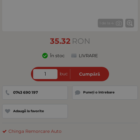
1 de la 4
35.32
RON
În stoc
LIVRARE
buc
Cumpără
0743 690 197
Puneți o întrebare
Adaugă la favorite
Chinga Remorcare Auto