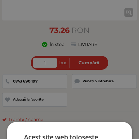
73.26
RON
În stoc
LIVRARE
buc
Cumpără
0743 690 197
Puneți o întrebare
Adaugă la favorite
Trombi / coarne
Acest site web folosește