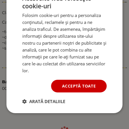
Informații
cookie-uri
Claxon tip Melc cu compresor
Folosim cookie-uri pentru a personaliza
conținutul, reclamele și pentru a ne
Caracteristici:
analiza traficul. De asemenea, împărtășim
~tensiune: 24V
informații despre utilizarea site-ului
~dimensiuni:916*109*150mm
~compatibil:Universal
nostru cu partenerii noștri de publicitate și
~sunet puternic
analiză, care le pot combina cu alte
informații pe care le-ați furnizat sau pe
care le-au colectat din utilizarea serviciilor
Caracteristici
lor.
Barcode (ISBN, UPC, etc.)
ACCEPTĂ TOATE
0000004000266
ARATĂ DETALIILE