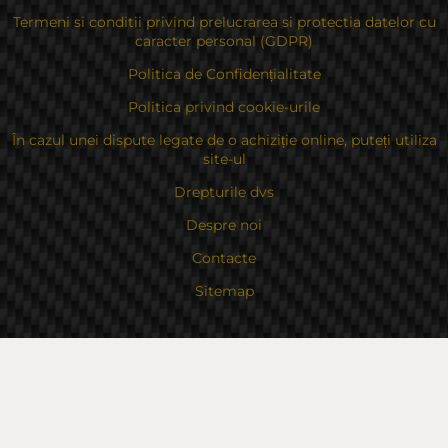
Termeni si conditii privind prelucrarea si protectia datelor cu
caracter personal (GDPR)
Politica de Confidențialitate
Politica privind cookie-urile
În cazul unei dispute legate de o achiziție online, puteți utiliza
site-ul
Drepturile dvs
Despre noi
Contacte
Sitemap
Contacte
Bulgaria, 6000 Stara Zagora
str.Kaloyanovsko shose 16