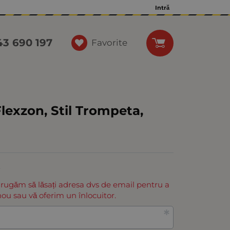
Intră
43 690 197
Favorite
Flexzon, Stil Trompeta,
E
 rugăm să lăsați adresa dvs de email pentru a
ou sau vă oferim un înlocuitor.