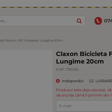
07
leta Flexzon, Stil Trompeta, Lungime 20cm
Claxon Bicicleta 
Lungime 20cm
It.№:
TRO34
Indisponibil
LIVRAR
Produsul este deja epuizat, vă
vă anunța când îl primim din n
E-mail