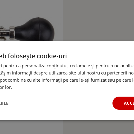
eb folosește cookie-uri
 pentru a personaliza conținutul, reclamele și pentru a ne analiza
șim informații despre utilizarea site-ului nostru cu partenerii noș
e pot combina cu alte informații pe care le-ați furnizat sau pe care 
or lor.
IILE
ACC