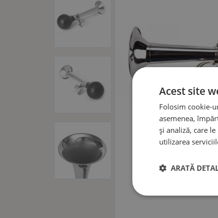
Acest site w
Folosim cookie-uri
asemenea, împărtă
și analiză, care l
utilizarea serviciil
ARATĂ DETAL