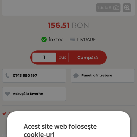
1 de la 5
156.51
RON
În stoc
LIVRARE
buc
Cumpără
0743 690 197
Puneți o întrebare
Adaugă la favorite
ALȚII
Acest site web folosește
cookie-uri
Informații