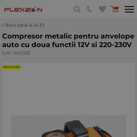
Back până la ALȚII
Compresor metalic pentru anvelope
auto cu doua functii 12V si 220-230V
It.№:
RAZ033
Recomandat