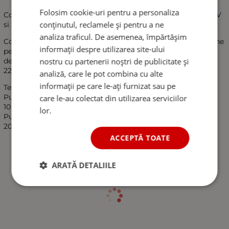
Folosim cookie-uri pentru a personaliza
Compresor metalic pentru anvelope auto cu doua functii 12V
conținutul, reclamele și pentru a ne
si 220-230V
analiza traficul. De asemenea, împărtășim
Compresorul metalic pentru anvelope auto cu două funcții ne
informații despre utilizarea site-ului
permite să folosim compresorul atât în ​​mașină, cât și acasă
nostru cu partenerii noștri de publicitate și
deoarece are capacitatea de a funcționa atât la 12V, cât și la
220-230V.
analiză, care le pot combina cu alte
informații pe care le-ați furnizat sau pe
Tensiune: 12V / 220-230 V
Putere: 10A
care le-au colectat din utilizarea serviciilor
10 BAR / 200 PSI
lor.
Putere: 98 W
20 L/MIN
ACCEPTĂ TOATE
ARATĂ DETALIILE