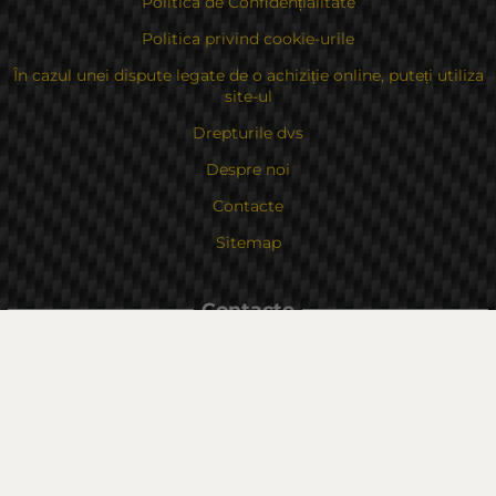
Politica de Confidențialitate
Politica privind cookie-urile
În cazul unei dispute legate de o achiziție online, puteți utiliza
site-ul
Drepturile dvs
Despre noi
Contacte
Sitemap
Contacte
Bulgaria, 6000 Stara Zagora
str.Kaloyanovsko shose 16
Metodă de plată