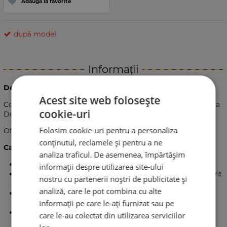
Adaugă la favorite
după model
Informații
Descriere produs:
Acest site web folosește
Cotieră universală și practică, proiectată special pentru Dacia
cookie-uri
Duster I (2010-2015) și Nissan Terrano III (2014-2018).
Folosim cookie-uri pentru a personaliza
Oferă confort, estetică și spațiu suplimentar de depozitare.
conținutul, reclamele și pentru a ne
Caracteristici principale:
analiza traficul. De asemenea, împărtășim
Potrivire perfectă cu interiorul mașinii
informații despre utilizarea site-ului
Înveliș din piele neagră de înaltă calitate – durabil, elegant
nostru cu partenerii noștri de publicitate și
și ușor de curățat
analiză, care le pot combina cu alte
Capac funcțional – se deschide și are compartiment
informații pe care le-ați furnizat sau pe
interior pentru obiecte mici
Partea superioară reglabilă – asigură confort optim în
care le-au colectat din utilizarea serviciilor
timpul condusului