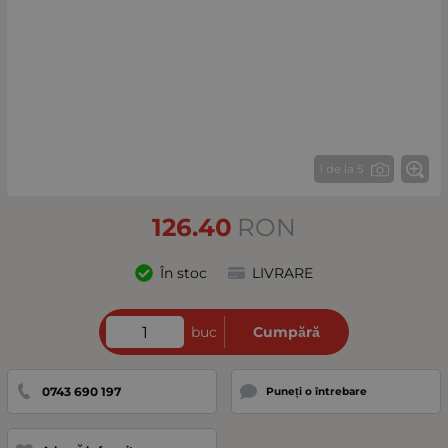
1 de la 5
126.40
RON
În stoc
LIVRARE
buc
Cumpără
0743 690 197
Puneți o întrebare