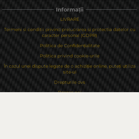
Informații
LIVRARE
Termeni si conditii privind prelucrarea si protectia datelor cu
caracter personal (GDPR)
Politica de Confidențialitate
Politica privind cookie-urile
În cazul unei dispute legate de o achiziție online, puteți utiliza
site-ul
Drepturile dvs
Despre noi
Contacte
Sitemap
Contacte