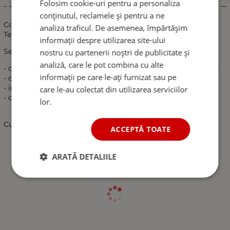
Folosim cookie-uri pentru a personaliza
Informații
conținutul, reclamele și pentru a ne
Cotiera Auto Flexzon, Pentru Seat Leon 1P 2005-2012, Negru,
analiza traficul. De asemenea, împărtășim
Textil
informații despre utilizarea site-ului
Seat Leon 1P 2005-2012
nostru cu partenerii noștri de publicitate și
analiză, care le pot combina cu alte
- cotiera auto capitonata, compartiment depozitare captusit
informații pe care le-ați furnizat sau pe
- cotiera este livrata cu accesorii necesare pentru montaj
- instalare usoara / se potriveste exact / specific marca si tip
care le-au colectat din utilizarea serviciilor
- calitate exceptionala, ridica valoarea autoturismului
lor.
Culoare: NEGRU
ACCEPTĂ TOATE
ARATĂ DETALIILE