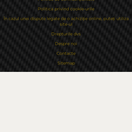
Politica privind cookie-urile
În cazul unei dispute legate de o achiziție online, puteți utiliza
site-ul
Drepturile dvs
Despre noi
Contacte
Sitemap
Contacte
Bulgaria, 6000 Stara Zagora
str.Kaloyanovsko shose 16
Metodă de plată