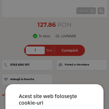
1 de la 5
127.86
RON
În stoc
LIVRARE
buc
Cumpără
0743 690 197
Puneți o întrebare
Adaugă la favorite
după model
Acest site web folosește
cookie-uri