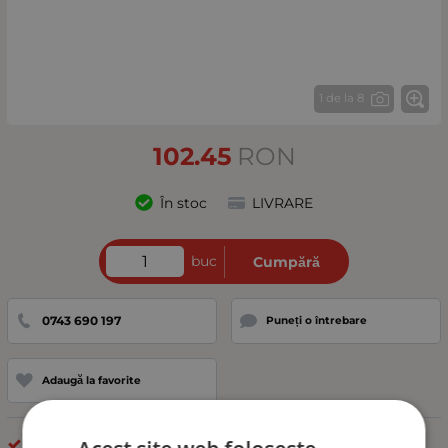
1 de la 8
102.45
RON
În stoc
LIVRARE
buc
Cumpără
0743 690 197
Puneți o întrebare
Adaugă la favorite
LED BAR