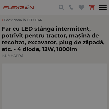
Back până la LED BAR
Far cu LED stânga intermitent,
potrivit pentru tractor, mașină de
recoltat, excavator, plug de zăpadă,
etc. - 4 diode, 12W, 1000lm
It.№:
HAL196