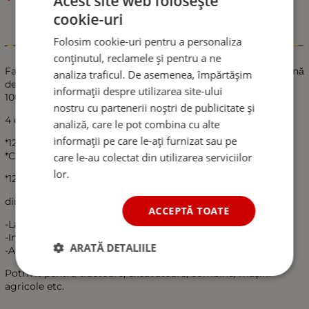
Acest site web folosește
cookie-uri
Folosim cookie-uri pentru a personaliza
Informații
conținutul, reclamele și pentru a ne
Far cu LED stânga intermitent, potrivit pentru tractor, mașină
analiza traficul. De asemenea, împărtășim
de recoltat, excavator, plug de zăpadă, etc. - 4 diode, 12W,
informații despre utilizarea site-ului
1000lm
nostru cu partenerii noștri de publicitate și
4 diode
analiză, care le pot combina cu alte
informații pe care le-ați furnizat sau pe
*12V - 24V (tensiune multiplă)
*Cu cabluri și priză cu 3 pini
care le-au colectat din utilizarea serviciilor
lor.
*12W, 1000 lm per far
dimensiuni:
ACCEPTĂ TOATE
-Latime: 165 mm
-Inaltime: 120 mm
ARATĂ DETALIILE
-Adancime: 125 mm
Potrivit pentru tractoare, excavatoare, combine, mașini
agricole etc.