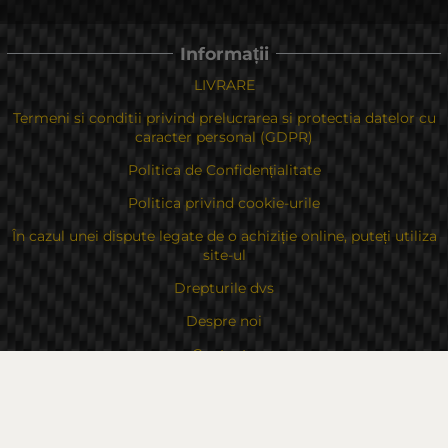
Informații
LIVRARE
Termeni si conditii privind prelucrarea si protectia datelor cu
caracter personal (GDPR)
Politica de Confidențialitate
Politica privind cookie-urile
În cazul unei dispute legate de o achiziție online, puteți utiliza
site-ul
Drepturile dvs
Despre noi
Contacte
Sitemap
Contacte