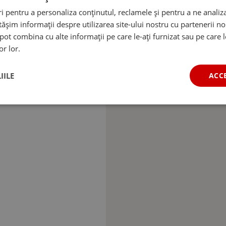
 pentru a personaliza conținutul, reclamele și pentru a ne analiza
șim informații despre utilizarea site-ului nostru cu partenerii noș
e pot combina cu alte informații pe care le-ați furnizat sau pe care 
or lor.
IILE
ACC