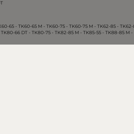
DT
K60-65 - TK60-65 M - TK60-75 - TK60-75 M - TK62-85 - TK62-
 TK80-66 DT - TK80-75 - TK82-85 M - TK85-55 - TK88-85 M -