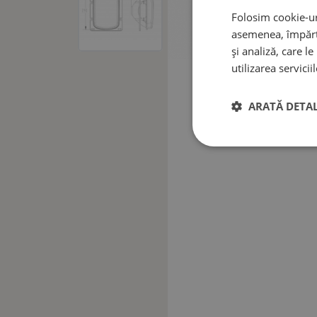
Folosim cookie-uri
asemenea, împărtă
și analiză, care l
utilizarea serviciil
ARATĂ DETAL