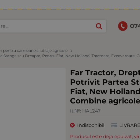
07
i pentru camioane si utilaje agricole
artea Stanga sau Dreapta, Pentru Fiat, New Holland, Tractoare, Excavatoare, 
Far Tractor, Drept
Potrivit Partea S
Fiat, New Holland
Combine agricole,
It.№:
HAL247
Indisponibil
LIVRAR
Produsul este deja epuizat, vă