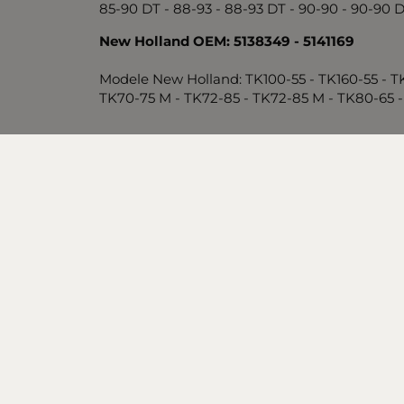
85-90 DT - 88-93 - 88-93 DT - 90-90 - 90-90 
New Holland OEM: 5138349 - 5141169
Modele New Holland: TK100-55 - TK160-55 - T
TK70-75 M - TK72-85 - TK72-85 M - TK80-65 -