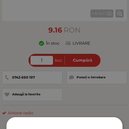
1 de la 2
9.16
RON
În stoc
LIVRARE
buc
Cumpără
0743 690 197
Puneți o întrebare
Adaugă la favorite
Antene radio