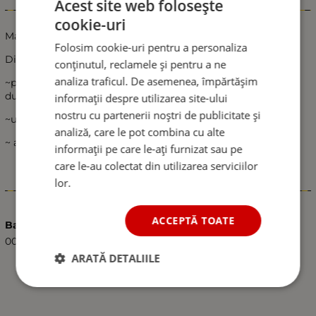
Acest site web folosește
Informații
cookie-uri
Material: aluminiu
Folosim cookie-uri pentru a personaliza
Dimensiuni: 235 mm
conținutul, reclamele și pentru a ne
analiza traficul. De asemenea, împărtășim
~potrivit pentru autoturisme cu 4 , 5 .6mm filet (inclus 3
duze diferite)
informații despre utilizarea site-ului
nostru cu partenerii noștri de publicitate și
~usor de instalat,
analiză, care le pot combina cu alte
~ acoperite cu cauciuc pentru o mai mare durabilitate.
informații pe care le-ați furnizat sau pe
care le-au colectat din utilizarea serviciilor
lor.
Caracteristici
ACCEPTĂ TOATE
Barcode (ISBN, UPC, etc.)
0000519580864
ARATĂ DETALIILE