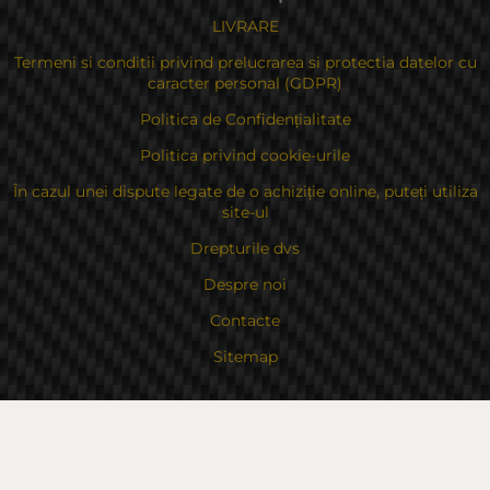
LIVRARE
Termeni si conditii privind prelucrarea si protectia datelor cu
caracter personal (GDPR)
Politica de Confidențialitate
Politica privind cookie-urile
În cazul unei dispute legate de o achiziție online, puteți utiliza
site-ul
Drepturile dvs
Despre noi
Contacte
Sitemap
Contacte
Bulgaria, 6000 Stara Zagora
str.Kaloyanovsko shose 16