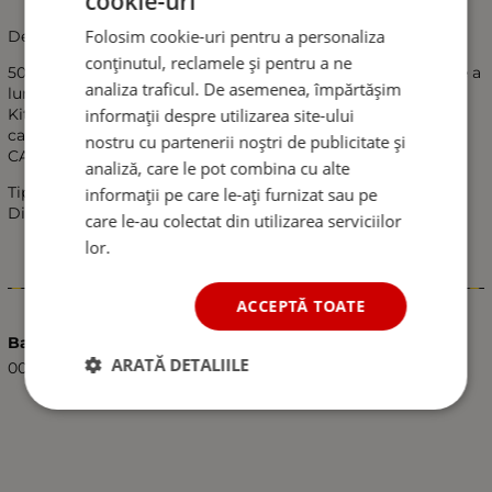
cookie-uri
Folosim cookie-uri pentru a personaliza
Descriere
conținutul, reclamele și pentru a ne
50 cm x 300 cm negru inchis sticla zatamenie cu transmisie a
analiza traficul. De asemenea, împărtășim
luminii (VLT) 20%
informații despre utilizarea site-ului
Kit-ul include 1 buc. Rola 50 cm x 300 cm., Lame si cutit.
caietul de sarcini
nostru cu partenerii noștri de publicitate și
CARACTERISTICI
analiză, care le pot combina cu alte
Tipul de produs de film pentru ferestre
informații pe care le-ați furnizat sau pe
Dimensiuni (cm) 50 cm x 300 cm
care le-au colectat din utilizarea serviciilor
lor.
Caracteristici
ACCEPTĂ TOATE
Barcode (ISBN, UPC, etc.)
ARATĂ DETALIILE
0000080006688