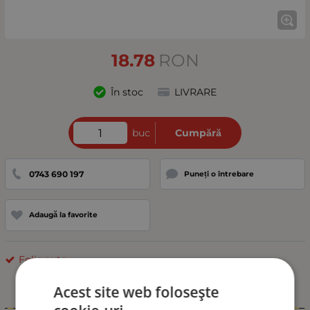
18.78
RON
În stoc
LIVRARE
buc
Cumpără
0743 690 197
Puneți o întrebare
Adaugă la favorite
Folie auto
Acest site web folosește
Informații