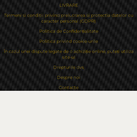
LIVRARE
Termeni si conditii privind prelucrarea si protectia datelor cu
caracter personal (GDPR)
Politica de Confidențialitate
Politica privind cookie-urile
În cazul unei dispute legate de o achiziție online, puteți utiliza
site-ul
Drepturile dvs
Despre noi
Contacte
Sitemap
Contacte
Bulgaria, 6000 Stara Zagora
str.Kaloyanovsko shose 16