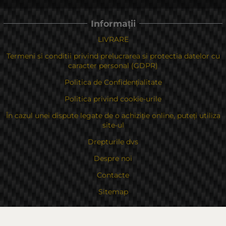
Informații
LIVRARE
Termeni si conditii privind prelucrarea si protectia datelor cu
caracter personal (GDPR)
Politica de Confidențialitate
Politica privind cookie-urile
În cazul unei dispute legate de o achiziție online, puteți utiliza
site-ul
Drepturile dvs
Despre noi
Contacte
Sitemap
Contacte