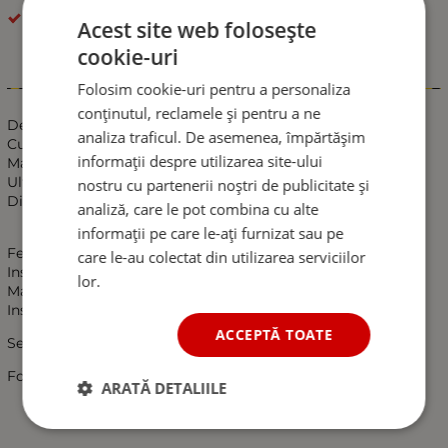
GRILE PENTRU MASINI
Acest site web folosește
cookie-uri
Informații
Folosim cookie-uri pentru a personaliza
conținutul, reclamele și pentru a ne
Descriere:
analiza traficul. De asemenea, împărtășim
Culoare:Negru cu cromat
informații despre utilizarea site-ului
Material:ABS Plastic
Ultra usoare.
nostru cu partenerii noștri de publicitate și
Directe bolt-pe proiectat pentru o instalare usoara.
analiză, care le pot combina cu alte
informații pe care le-ați furnizat sau pe
Fel ca poze pentru indicat & garantia calitatii
care le-au colectat din utilizarea serviciilor
Instalare:
lor.
Manual de instalare nu este inclus.
Instalare profesionala este foarte recomandat.
ACCEPTĂ TOATE
Se potriveste pentru:
Ford Fiesta 2008-2011 08 09 10 11 Mk7
ARATĂ DETALIILE