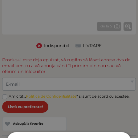
1 de la 5
Indisponibil
LIVRARE
Produsul este deja epuizat, vă rugăm să lăsați adresa dvs de
email pentru a vă anunța când îl primim din nou sau vă
oferim un înlocuitor.
E-mail
Am citit „
Politica de Confidențialitate
“ si sunt de acord cu acestea.
Listă cu preferate!
Adaugă la favorite