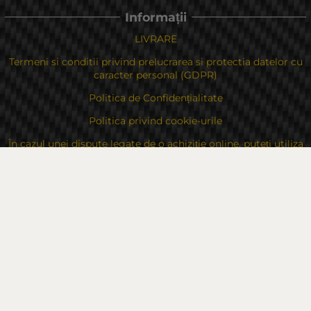
Informații
LIVRARE
Termeni si conditii privind prelucrarea si protectia datelor cu
caracter personal (GDPR)
Politica de Confidențialitate
Politica privind cookie-urile
În cazul unei dispute legate de o achiziție online, puteți utiliza
site-ul
Drepturile dvs
Despre noi
Contacte
Sitemap
Contacte