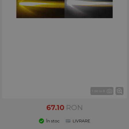
1 de la 8
67.10
RON
În stoc
LIVRARE