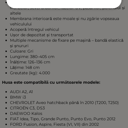
Protejează împotriva: zăpezii, înghețului, ploii, vântului,
frunzelor, sevei arborilor, razelor UV, păsărilor, polenului și
altele
Membrana interioară este moale și nu zgârie vopseaua
vehiculului
Acoperă întregul vehicul
Ușor de depozitat și transportat
Multiple mecanisme de fixare pe mașină – bandă elastică
și șnururi
Culoare: Gri
Lungime: 380–405 cm
Înălțime: 126–136 cm
Lățime: 148 cm
Greutate (kg): 4.000
Husa este compatibilă cu următoarele modele:
AUDI A2, A1
BMW i3
CHEVROLET Aveo hatchback până în 2010 (T200, T250)
CITROËN C3, DS3
DAEWOO Kalos
FIAT Idea, Tipo, Grande Punto, Punto Evo, Punto 2012
FORD Fusion, Aspire, Fiesta (VI, VII) din 2002