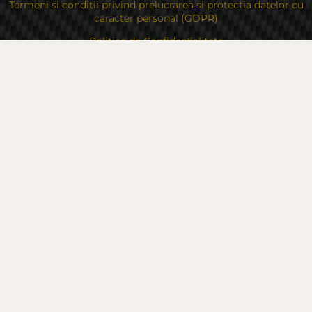
Termeni si conditii privind prelucrarea si protectia datelor cu
caracter personal (GDPR)
Politica de Confidențialitate
Politica privind cookie-urile
În cazul unei dispute legate de o achiziție online, puteți utiliza
site-ul
Drepturile dvs
Despre noi
Contacte
Sitemap
Contacte
Bulgaria, 6000 Stara Zagora
str.Kaloyanovsko shose 16
Metodă de plată