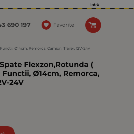
Intră
43 690 197
Favorite
unctii, Ø14cm, Remorca, Camion, Trailer, 12V-24V
Spate Flexzon,Rotunda (
 Functii, Ø14cm, Remorca,
12V-24V
ră