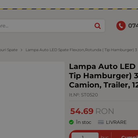
07
puri Spate
Lampa Auto LED Spate Flexzon,Rotunda ( Tip Hamburger) 3 F
Lampa Auto LED 
Tip Hamburger) 3
Camion, Trailer, 
It.№:
ST0520
54.69
RON
În stoc
LIVRARE
buc
Cumpă