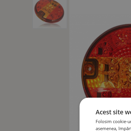
Acest site w
Folosim cookie-uri
asemenea, împărtă