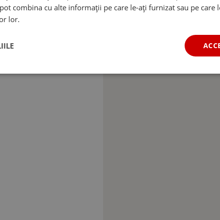
e pot combina cu alte informații pe care le-ați furnizat sau pe care 
or lor.
IILE
ACC