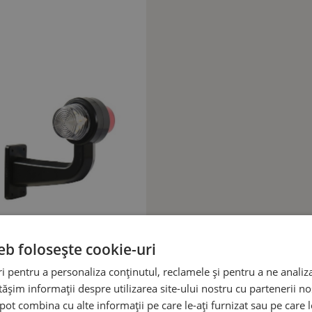
eb folosește cookie-uri
 pentru a personaliza conținutul, reclamele și pentru a ne analiza
șim informații despre utilizarea site-ului nostru cu partenerii noș
e pot combina cu alte informații pe care le-ați furnizat sau pe care 