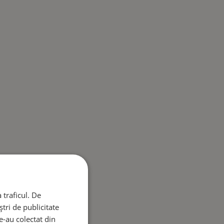
 traficul. De
tri de publicitate
le-au colectat din