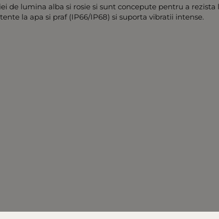
ei de lumina alba si rosie si sunt concepute pentru a rezista la
tente la apa si praf (IP66/IP68) si suporta vibratii intense.