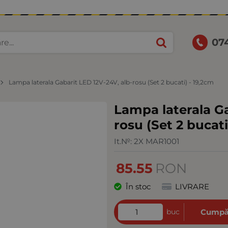
07
Lampa laterala Gabarit LED 12V-24V, alb-rosu (Set 2 bucati) - 19,2cm
Lampa laterala Ga
rosu (Set 2 bucati
It.№:
2X MAR1001
85.55
RON
În stoc
LIVRARE
buc
Cumpă