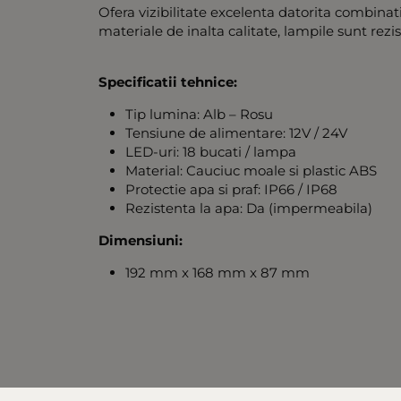
Ofera vizibilitate excelenta datorita combinati
materiale de inalta calitate, lampile sunt rezis
Specificatii tehnice:
Tip lumina: Alb – Rosu
Tensiune de alimentare: 12V / 24V
LED-uri: 18 bucati / lampa
Material: Cauciuc moale si plastic ABS
Protectie apa si praf: IP66 / IP68
Rezistenta la apa: Da (impermeabila)
Dimensiuni:
192 mm x 168 mm x 87 mm