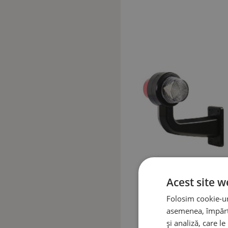
Acest site w
Folosim cookie-uri
asemenea, împărtă
și analiză, care l