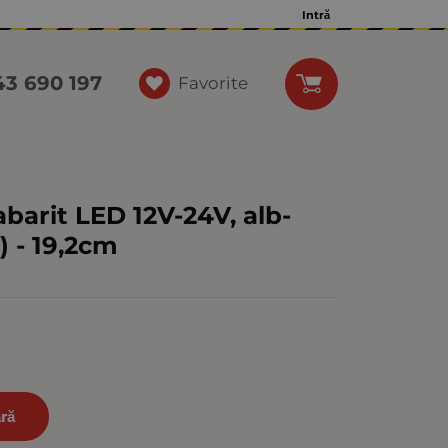
Intră
43 690 197
Favorite
barit LED 12V-24V, alb-
) - 19,2cm
ră