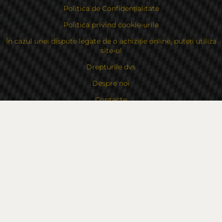
Politica de Confidențialitate
Politica privind cookie-urile
În cazul unei dispute legate de o achiziție online, puteți utiliza
site-ul
Drepturile dvs
Despre noi
Contacte
Sitemap
Contacte
Bulgaria, 6000 Stara Zagora
str.Kaloyanovsko shose 16
Metodă de plată