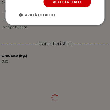
ACCEPTĂ TOATE
24V(0,02A)/ 0,5W
Lungime 110mm; Latime cu suport 70mm
ARATĂ DETALIILE
Distanta intre gauri 90mm
Pret pe bucata
Caracteristici
Greutate (kg.)
0.10