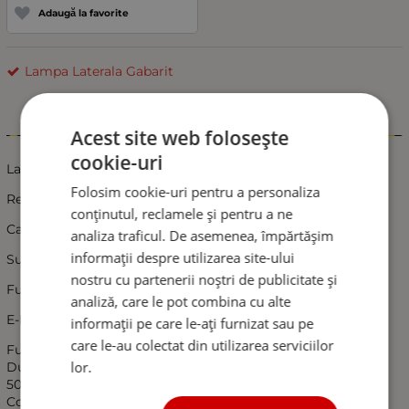
Adaugă la favorite
Lampa Laterala Gabarit
Informații
Acest site web folosește
cookie-uri
Lampa laterala cu suport 3 LED-uri 12V-24V Galben
Folosim cookie-uri pentru a personaliza
Rezistent la apă
conținutul, reclamele și pentru a ne
Cablaj de alimentare
analiza traficul. De asemenea, împărtășim
informații despre utilizarea site-ului
Suportul se poate da jos.
nostru cu partenerii noștri de publicitate și
Functioneaza de la 12 la 24V
analiză, care le pot combina cu alte
E-Mark: E9
informații pe care le-ați furnizat sau pe
care le-au colectat din utilizarea serviciilor
Functionare optima intre -40°C si 100°C
lor.
Durata de functionare in parametri normali aproximativ
50.000 ore
Consum redus de energie: la 12V(0,04A)/ 0,5W si la