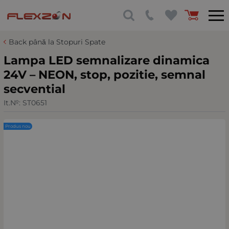
Back până la Stopuri Spate
Lampa LED semnalizare dinamica
24V – NEON, stop, pozitie, semnal
secvential
It.№:
ST0651
Produs nou