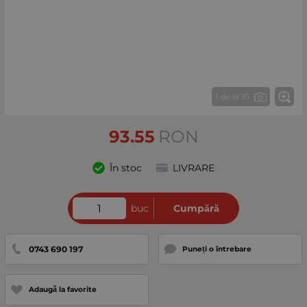
1 de la 10
93.55
RON
În stoc
LIVRARE
buc
Cumpără
0743 690 197
Puneți o întrebare
Adaugă la favorite