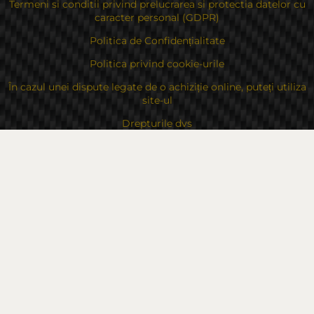
Termeni si conditii privind prelucrarea si protectia datelor cu
caracter personal (GDPR)
Politica de Confidențialitate
Politica privind cookie-urile
În cazul unei dispute legate de o achiziție online, puteți utiliza
site-ul
Drepturile dvs
Despre noi
Contacte
Sitemap
Contacte
Bulgaria, 6000 Stara Zagora
str.Kaloyanovsko shose 16
Metodă de plată