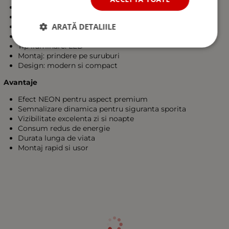
Functie principala: semnalizare dinamica (secventiala)
Functii suplimentare: stop, pozitie
ARATĂ DETALIILE
Efect: NEON (lumina uniforma)
Tensiune de lucru: 24V
Tip iluminare: LED
Montaj: prindere pe suruburi
Design: modern si compact
Avantaje
Efect NEON pentru aspect premium
Semnalizare dinamica pentru siguranta sporita
Vizibilitate excelenta zi si noapte
Consum redus de energie
Durata lunga de viata
Montaj rapid si usor