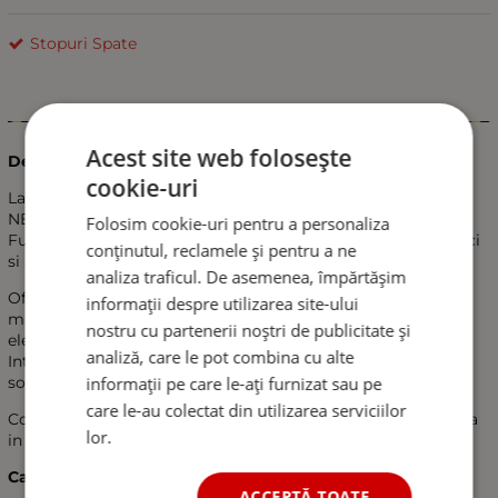
Stopuri Spate
Informații
Acest site web folosește
Descriere
cookie-uri
Lampa LED pentru semnalizare dinamica, echipata cu efect
NEON pentru iluminare uniforma si aspect modern.
Folosim cookie-uri pentru a personaliza
Functioneaza pe 24V si este ideala pentru camioane, remorci
conținutul, reclamele și pentru a ne
si alte vehicule comerciale.
analiza traficul. De asemenea, împărtășim
Ofera semnalizare secventiala (dinamica) pentru vizibilitate
informații despre utilizarea site-ului
maxima in trafic, iar banda NEON asigura un contur clar si
nostru cu partenerii noștri de publicitate și
elegant.
analiză, care le pot combina cu alte
Integreaza functii multiple, inclusiv stop si pozitie, fiind o
informații pe care le-ați furnizat sau pe
solutie practica pentru iluminarea spate.
care le-au colectat din utilizarea serviciilor
Constructia solida permite utilizare indelungata si rezistenta
lor.
in conditii de lucru dificile.
Caracteristici
ACCEPTĂ TOATE