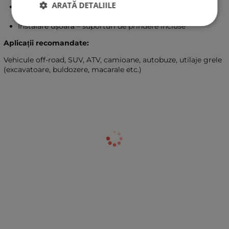
ARATĂ DETALIILE
Protecție ridicată împotriva apei, prafului, șocurilor și
noroiului
Instalare ușoară – suporturi de prindere incluse
Aplicații recomandate:
Vehicule off-road, SUV, ATV, camioane, autobuze, utilaje grele
(excavatoare, buldozere, macarale etc.)