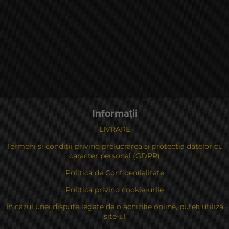
Informații
LIVRARE
Termeni si conditii privind prelucrarea si protectia datelor cu
caracter personal (GDPR)
Politica de Confidențialitate
Politica privind cookie-urile
În cazul unei dispute legate de o achiziție online, puteți utiliza
site-ul