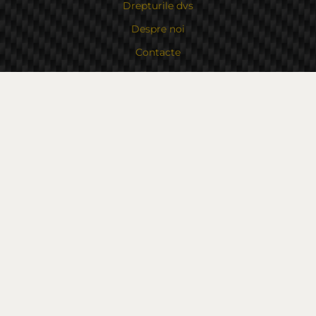
Drepturile dvs
Despre noi
Contacte
Sitemap
Contacte
Bulgaria, 6000 Stara Zagora
str.Kaloyanovsko shose 16
Metodă de plată
Urmăriți-ne