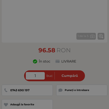
1 de la 5
96.58
RON
În stoc
LIVRARE
buc
Cumpără
0743 690 197
Puneți o întrebare
Adaugă la favorite