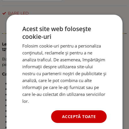
BARE LED
Acest site web folosește
Informații
cookie-uri
Led Bar – 9000lm, 54cm, 180W, 60 LED, Ultra Slim (3cm),
Folosim cookie-uri pentru a personaliza
12V / 24V, Combo Beam (Flood & Spot), Suporti incluși
conținutul, reclamele și pentru a ne
Bară LED ultra-subțire, performantă și durabilă, potrivită
analiza traficul. De asemenea, împărtășim
pentru o varietate de aplicații off-road și industriale.
informații despre utilizarea site-ului
nostru cu partenerii noștri de publicitate și
Caracteristici generale:
analiză, care le pot combina cu alte
Ultra Slim – grosime de doar 3 cm
informații pe care le-ați furnizat sau pe
Intensitate luminoasă: 9000 lumeni
care le-au colectat din utilizarea serviciilor
Tehnologie Combo Beam: Spot + Flood
Alimentare: 12V / 24V
lor.
Număr LED-uri: 60
Dimensiuni: 540 x 30 mm
Putere: 180W
ACCEPTĂ TOATE
Temperatura de culoare: 6000K (Alb rece)
Material carcasă: Aluminiu rezistent la coroziune