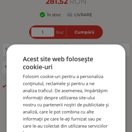
281.52
RON
În stoc
LIVRARE
buc
Cumpără
0743 690 197
Puneți o întrebare
Acest site web folosește
cookie-uri
Adaugă la favorite
Folosim cookie-uri pentru a personaliza
conținutul, reclamele și pentru a ne
BARE LED
analiza traficul. De asemenea, împărtășim
informații despre utilizarea site-ului
nostru cu partenerii noștri de publicitate și
analiză, care le pot combina cu alte
informații pe care le-ați furnizat sau pe
care le-au colectat din utilizarea serviciilor