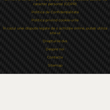
caracter personal (GDPR)
Politica de Confidențialitate
Politica privind cookie-urile
În cazul unei dispute legate de o achiziție online, puteți utiliza
site-ul
Drepturile dvs
Despre noi
Contacte
Sitemap
Contacte
Bulgaria, 6000 Stara Zagora
str.Kaloyanovsko shose 16
Metodă de plată