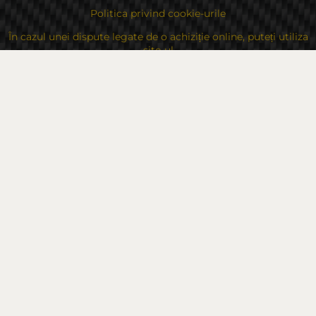
Politica privind cookie-urile
În cazul unei dispute legate de o achiziție online, puteți utiliza
site-ul
Drepturile dvs
Despre noi
Contacte
Sitemap
Contacte
Bulgaria, 6000 Stara Zagora
str.Kaloyanovsko shose 16
Metodă de plată
Urmăriți-ne