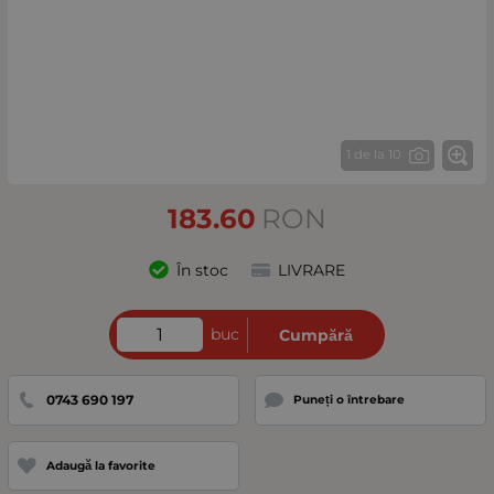
1 de la 10
183.60
RON
În stoc
LIVRARE
buc
Cumpără
0743 690 197
Puneți o întrebare
Adaugă la favorite