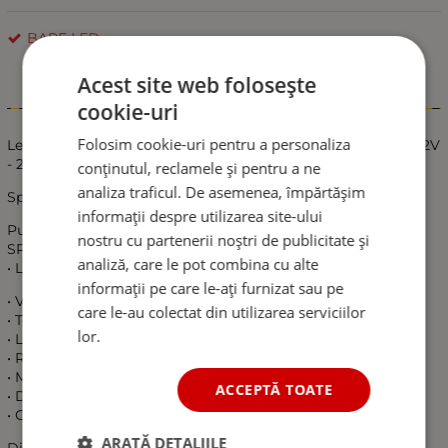
BARE LED
Acest site web folosește
Informații
cookie-uri
Folosim cookie-uri pentru a personaliza
Led Bar Proiector Flexzon, 3 functii, 28,4cm, 30W, 2200lm, 12V
- 24V, E-Mark, pentru ATV, Jeep, Barca, Camion, Tractor
conținutul, reclamele și pentru a ne
analiza traficul. De asemenea, împărtășim
Specificatii:
informații despre utilizarea site-ului
Putere: 30W
nostru cu partenerii noștri de publicitate și
SPOT & FLOOD
analiză, care le pot combina cu alte
• LED : Led-uri de claitate
informații pe care le-ați furnizat sau pe
• Voltaj:12V-24V
care le-au colectat din utilizarea serviciilor
• Temperatura culoare:6000K(Alb )
lor.
• Lumeni: 2200LM
• Rezistenta la apa:IP67
• Material:Aluminu
ACCEPTĂ TOATE
• Durata viata leduri: 30000 Ore
• Certificare: CE,ROHS
ARATĂ DETALIILE
Dimensiuni LED Bar: