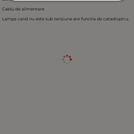
Cablu de alimentare
Lampa cand nu este sub tensiune are functia de catadioptru;