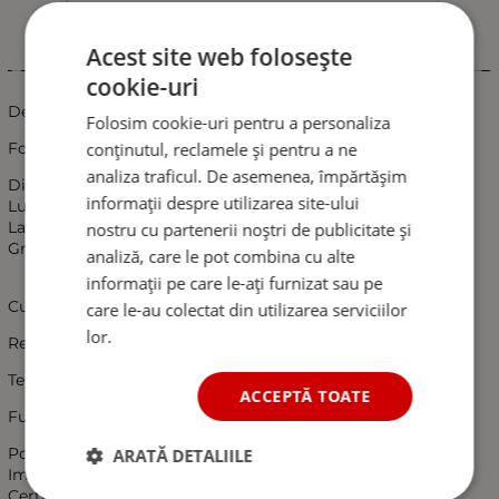
Acest site web folosește
Informații
cookie-uri
Detalli tehnice:
Folosim cookie-uri pentru a personaliza
conținutul, reclamele și pentru a ne
Forma ovala cu suport
analiza traficul. De asemenea, împărtășim
Dimensiuni:
informații despre utilizarea site-ului
Lungime: 110 mm
Latime: 45 mm
nostru cu partenerii noștri de publicitate și
Grosime: 15 mm
analiză, care le pot combina cu alte
informații pe care le-ați furnizat sau pe
Culoare Galben;
care le-au colectat din utilizarea serviciilor
lor.
Rezistenta in orice tip de conditii meteo.
Temperatura de functionare – 40°C la +55°C.
ACCEPTĂ TOATE
Functioneaza de la 12V la 24V;
Potrivit atât pentru 12V cât și 24V
ARATĂ DETALIILE
Impermeabil cu clasa de protectie ridicata: IP 66/68
Certificat E-Mark Euro - E9