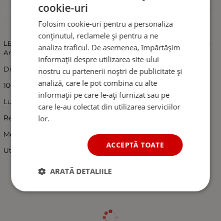
cookie-uri
Informații
Folosim cookie-uri pentru a personaliza
conținutul, reclamele și pentru a ne
LED Lampa Laterala Flexzon, Pentru Gabarit, Potrivit Pentru
analiza traficul. De asemenea, împărtășim
Amplasarea Oglinzii, Rosu si Alb
informații despre utilizarea site-ului
Dimensiuni:
nostru cu partenerii noștri de publicitate și
analiză, care le pot combina cu alte
100mm X 90mm X 75mm
informații pe care le-ați furnizat sau pe
Lumina alb + rosu
care le-au colectat din utilizarea serviciilor
lor.
Rezistente la apa
Montaj usor de realizat
ACCEPTĂ TOATE
Utilizare : remorci, platforme, camioane, utilaje etc
ARATĂ DETALIILE