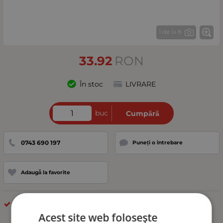
1 de la 8
33.92
RON
În stoc
LIVRARE
buc
Cumpără
0743 690 197
Puneți o întrebare
Adaugă la favorite
Lampa Laterala Gabarit
Acest site web folosește