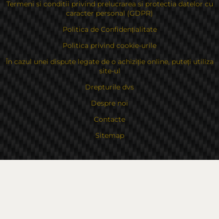
Termeni si conditii privind prelucrarea si protectia datelor cu
caracter personal (GDPR)
Politica de Confidențialitate
Politica privind cookie-urile
În cazul unei dispute legate de o achiziție online, puteți utiliza
site-ul
Drepturile dvs
Despre noi
Contacte
Sitemap
Contacte
Bulgaria, 6000 Stara Zagora
str.Kaloyanovsko shose 16
Metodă de plată