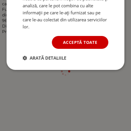
camioneta cu 6 LED-uri
analiză, care le pot combina cu alte
Funcționează la 12V
informații pe care le-ați furnizat sau pe
dimensiuni:
care le-au colectat din utilizarea serviciilor
96 mm x 2 mm
Distanță de 85 mm între centrele de montare
lor.
Pretul este pentru 1 bucata!"""
ACCEPTĂ TOATE
ARATĂ DETALIILE