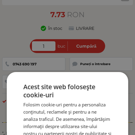
7.73
RON
În stoc
LIVRARE
buc
Cumpără
0743 690 197
Puneți o întrebare
Adaugă la favorite
Acest site web folosește
cookie-uri
Lampa Laterala Gabarit
Folosim cookie-uri pentru a personaliza
conținutul, reclamele și pentru a ne
analiza traficul. De asemenea, împărtășim
Informații
informații despre utilizarea site-ului
nostru cu partenerii noștri de publicitate și
"„ LEDURI VIOLET pentru camionul dumneavoastră și