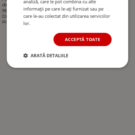
analiză, care le pot combina cu alte
dimensiuni:
informații pe care le-ați furnizat sau pe
96 mm x 2 mm
care le-au colectat din utilizarea serviciilor
Distanță de 85 mm între centrele de montare
Pretul este pentru 1 bucata!"""
lor.
ACCEPTĂ TOATE
ARATĂ DETALIILE