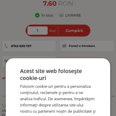
7.60
RON
În stoc
LIVRARE
buc
Cumpără
0743 690 197
Puneți o întrebare
Adaugă la favorite
Acest site web folosește
cookie-uri
Lampa Laterala Gabarit
Folosim cookie-uri pentru a personaliza
conținutul, reclamele și pentru a ne
Informații
analiza traficul. De asemenea, împărtășim
informații despre utilizarea site-ului
"„ LEDURI albastru pentru camionul dumneavoastră și
camioneta cu 6 LED-uri
nostru cu partenerii noștri de publicitate și
Funcționează la 24V