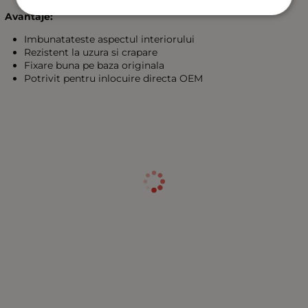
Avantaje:
Imbunatateste aspectul interiorului
Rezistent la uzura si crapare
Fixare buna pe baza originala
Potrivit pentru inlocuire directa OEM