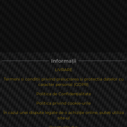
Informații
LIVRARE
Termeni si conditii privind prelucrarea si protectia datelor cu
caracter personal (GDPR)
Politica de Confidențialitate
Politica privind cookie-urile
În cazul unei dispute legate de o achiziție online, puteți utiliza
site-ul