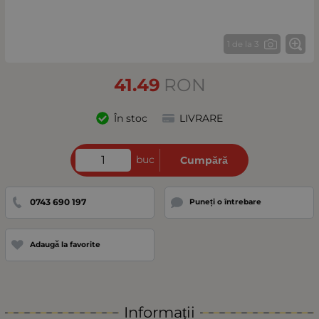
1 de la 3
41.49
RON
În stoc
LIVRARE
buc
Cumpără
0743 690 197
Puneți o întrebare
Adaugă la favorite
Informații