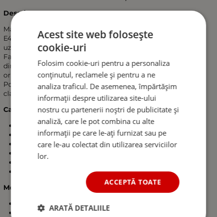
Descriere:
Manson pentru frana de mana, compatibil cu BMW 3 Series
Acest site web folosește
E46, conceput pentru inlocuirea unui component original
cookie-uri
uzat sau deteriorat.
Fabricat din piele ecologica de inalta calitate, realizat dupa
Folosim cookie-uri pentru a personaliza
dimensiuni de fabrica. Ofera o fixare buna si reda aspectul
conținutul, reclamele și pentru a ne
original al interiorului.
Potrivit pentru autoturisme cu frana de mana mecanica
analiza traficul. De asemenea, împărtășim
clasica.
informații despre utilizarea site-ului
nostru cu partenerii noștri de publicitate și
Caracteristici:
analiză, care le pot combina cu alte
Numar OEM: 34408227928
informații pe care le-ați furnizat sau pe
Material: piele ecologica
care le-au colectat din utilizarea serviciilor
Culoare: negru
Cusatura dubla pentru rezistenta mai mare
lor.
Executie precisa dupa dimensiuni de fabrica
Montaj usor fara necesitatea modificarilor
ACCEPTĂ TOATE
Modele compatibile:
BMW 3 Series E46 (1998–2006)
ARATĂ DETALIILE
BMW M3 (E46) (2000–2006)