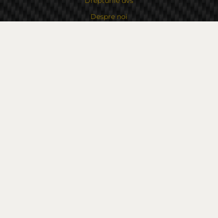
Drepturile dvs
Despre noi
Contacte
Sitemap
Contacte
Bulgaria, 6000 Stara Zagora
str.Kaloyanovsko shose 16
Metodă de plată
Urmăriți-ne