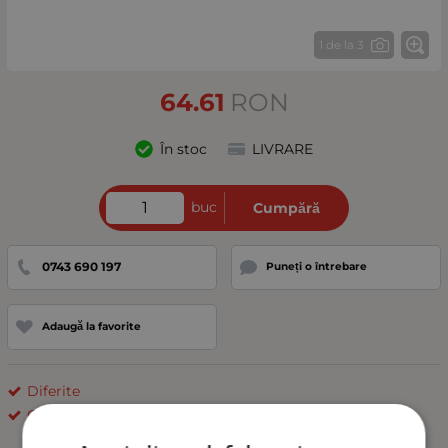
1 de la 3
64.61
RON
În stoc
LIVRARE
buc
Cumpără
0743 690 197
Puneți o întrebare
Adaugă la favorite
Diferite
Carmotion