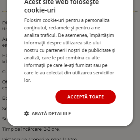
Acest site web folosește
cookie-uri
Informații
Folosim cookie-uri pentru a personaliza
Dispozitivul vă permite să purtați conversații telefonice în
conținutul, reclamele și pentru a ne
timp ce mașina este în mișcare.
analiza traficul. De asemenea, împărtășim
Astfel, se crește siguranța în timpul condusului, deoarece nu
informații despre utilizarea site-ului
este necesar să țineți telefonul în mână.
nostru cu partenerii noștri de publicitate și
Handsfree compatibil cu toate telefoanele cu funcție
analiză, care le pot combina cu alte
Bluetooth.
informații pe care le-ați furnizat sau pe
Cuplare și conectare automată.
care le-au colectat din utilizarea serviciilor
lor.
Oferă confort și siguranță în timpul convorbirilor în timpul
condusului.
ACCEPTĂ TOATE
Boxă Bluetooth 4.0.
Se încarcă prin cablu USB și adaptor pentru brichetă auto.
ARATĂ DETALIILE
Suport de montare inclus.
Timp de încărcare: 2-3 ore.
Distanță de acoperire: până la 10m.