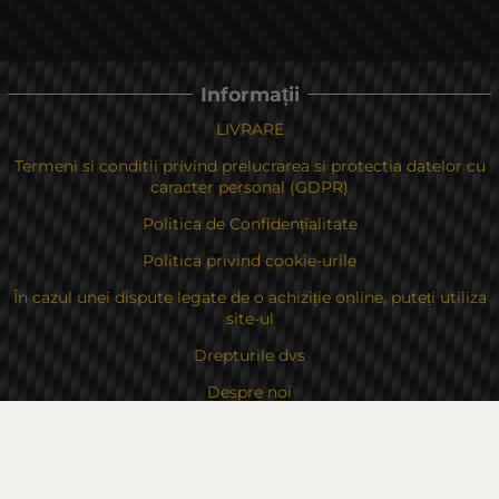
Informații
LIVRARE
Termeni si conditii privind prelucrarea si protectia datelor cu
caracter personal (GDPR)
Politica de Confidențialitate
Politica privind cookie-urile
În cazul unei dispute legate de o achiziție online, puteți utiliza
site-ul
Drepturile dvs
Despre noi
Contacte
Sitemap