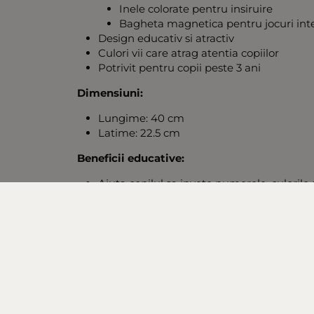
Inele colorate pentru insiruire
Bagheta magnetica pentru jocuri inte
Design educativ si atractiv
Culori vii care atrag atentia copiilor
Potrivit pentru copii peste 3 ani
Dimensiuni:
Lungime: 40 cm
Latime: 22.5 cm
Beneficii educative:
Ajuta copilul sa invete numerele, culorile 
Stimuleaza creativitatea si imaginatia
Incurajeaza coordonarea si motricitatea f
Ofera o experienta educativa distractiva