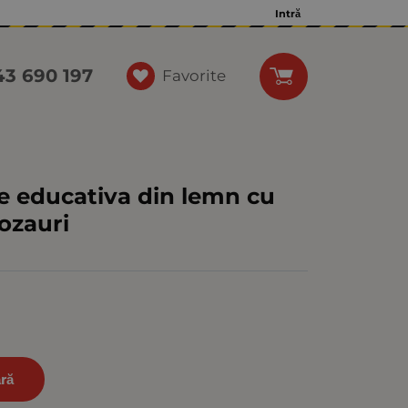
Intră
43 690 197
Favorite
e educativa din lemn cu
nozauri
ră