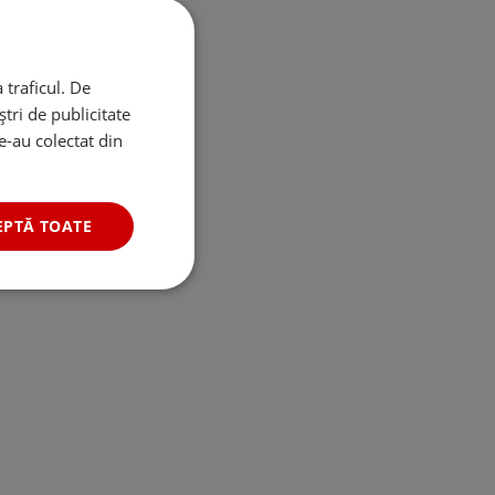
 traficul. De
tri de publicitate
le-au colectat din
EPTĂ TOATE