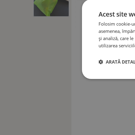
Acest site w
Folosim cookie-uri
asemenea, împărtă
și analiză, care l
utilizarea serviciil
ARATĂ DETAL