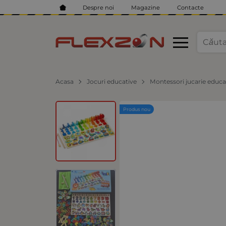
Despre noi
Magazine
Contacte
Acasa
Jocuri educative
Montessori jucarie educat
Produs nou