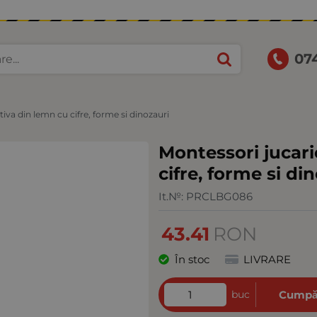
07
iva din lemn cu cifre, forme si dinozauri
Montessori jucari
cifre, forme si di
It.№:
PRCLBG086
43.41
RON
În stoc
LIVRARE
buc
Cumpă