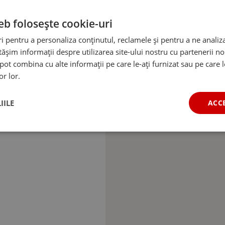
eb folosește cookie-uri
 pentru a personaliza conținutul, reclamele și pentru a ne analiza
șim informații despre utilizarea site-ului nostru cu partenerii noș
e pot combina cu alte informații pe care le-ați furnizat sau pe care 
or lor.
IILE
ACC