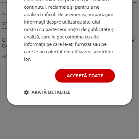
Informații
conținutul, reclamele și pentru a ne
Nuca schimbator viteze compatibil:
analiza traficul. De asemenea, împărtășim
informații despre utilizarea site-ului
PEUGEOT : 106, 206, 306, 406, 107, 207, 307, 407, 807, 301, 308,
nostru cu partenerii noștri de publicitate și
2008, 3008, 5008, 605, Partner
analiză, care le pot combina cu alte
CITROEN : Saxo/Xsara/Xantia/ C2 / C3 Pluriel/ C3 Picasso / C4/
informații pe care le-ați furnizat sau pe
C4 Picasso/ C4(B7) DS4/ Berlingo (B9)/ C4L
care le-au colectat din utilizarea serviciilor
-Viteze: 5 + R
lor.
ACCEPTĂ TOATE
ARATĂ DETALIILE