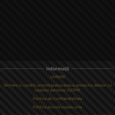
Informații
LIVRARE
Termeni si conditii privind prelucrarea si protectia datelor cu
caracter personal (GDPR)
Politica de Confidențialitate
Politica privind cookie-urile