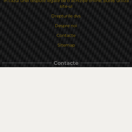
În cazul unei dispute legate de o achiziție online, puteți utiliza
site-ul
Drepturile dvs
Despre noi
Contacte
Sitemap
Contacte
Bulgaria, 6000 Stara Zagora
str.Kaloyanovsko shose 16
Metodă de plată
Urmăriți-ne