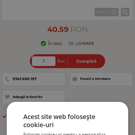
1 de la 7
40.59
RON
În stoc
LIVRARE
buc
Cumpără
0743 690 197
Puneți o întrebare
Adaugă la favorite
Acest site web folosește
Nuca Schimbator
cookie-uri
Folosim cookie-uri pentru a personaliza