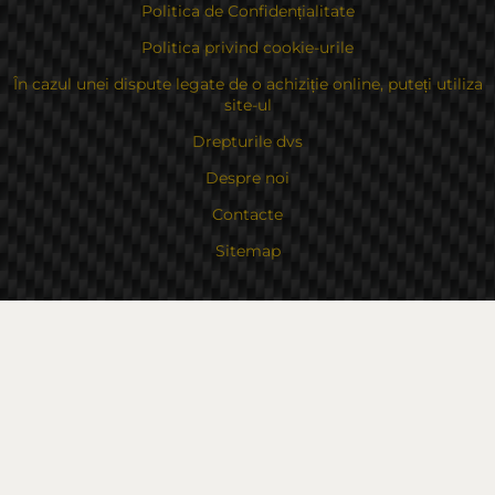
Politica de Confidențialitate
Politica privind cookie-urile
În cazul unei dispute legate de o achiziție online, puteți utiliza
site-ul
Drepturile dvs
Despre noi
Contacte
Sitemap
Contacte
Bulgaria, 6000 Stara Zagora
str.Kaloyanovsko shose 16
Metodă de plată