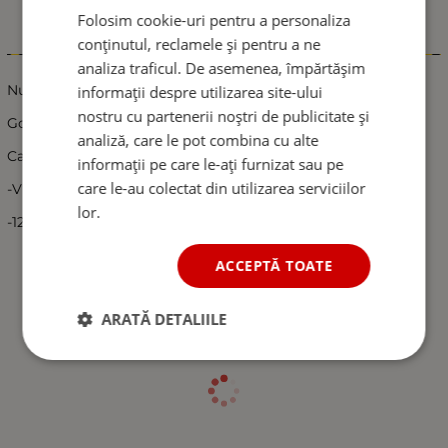
Folosim cookie-uri pentru a personaliza
conținutul, reclamele și pentru a ne
Informații
analiza traficul. De asemenea, împărtășim
Nuca schimbator viteze compatibil:
informații despre utilizarea site-ului
nostru cu partenerii noștri de publicitate și
Golf4/Jetta/Bora 1999-2004
analiză, care le pot combina cu alte
Caracteristici:
informații pe care le-ați furnizat sau pe
care le-au colectat din utilizarea serviciilor
-Viteze: 5 + R
lor.
-12mm
ACCEPTĂ TOATE
ARATĂ DETALIILE