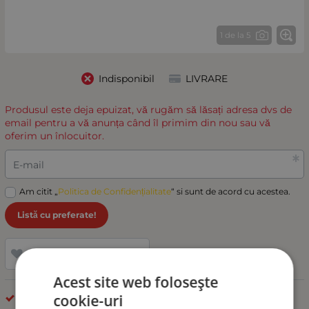
1 de la 5
Indisponibil
LIVRARE
Produsul este deja epuizat, vă rugăm să lăsați adresa dvs de
email pentru a vă anunța când îl primim din nou sau vă
oferim un înlocuitor.
E-mail
Am citit „
Politica de Confidențialitate
“ si sunt de acord cu acestea.
Listă cu preferate!
Adaugă la favorite
Acest site web folosește
cookie-uri
Nuca Schimbator