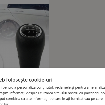
eb folosește cookie-uri
 pentru a personaliza conținutul, reclamele și pentru a ne analiza
șim informații despre utilizarea site-ului nostru cu partenerii noș
e pot combina cu alte informații pe care le-ați furnizat sau pe care 
or lor.