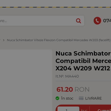
07
r
Nuca Schimbator Viteze Flexzon Compatibil Mercedes W203 (facelif
Nuca Schimbator 
Compatibil Merce
X204 W209 W212 
It.№:
MA440
61.20
RON
În stoc
LIVRARE
buc
Cumpă