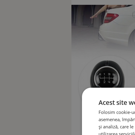
Acest site w
Folosim cookie-uri
asemenea, împărtă
și analiză, care l
utilizarea serviciil