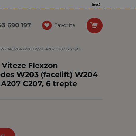
Intră
43 690 197
Favorite
t) W204 X204 W209 W212 A207 C207, 6 trepte
Viteze Flexzon
des W203 (facelift) W204
A207 C207, 6 trepte
ră