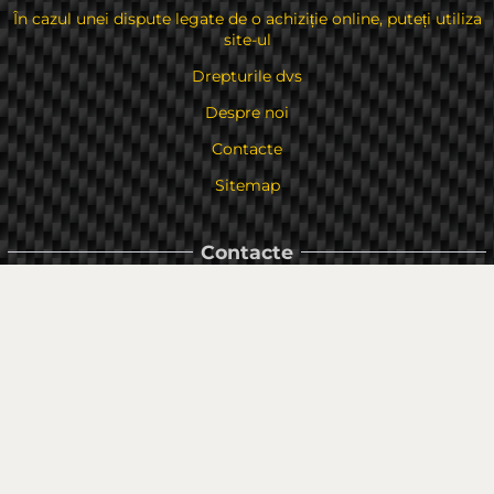
În cazul unei dispute legate de o achiziție online, puteți utiliza
site-ul
Drepturile dvs
Despre noi
Contacte
Sitemap
Contacte
Bulgaria, 6000 Stara Zagora
str.Kaloyanovsko shose 16
Metodă de plată
Urmăriți-ne