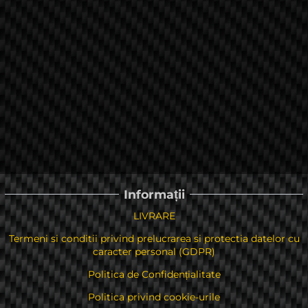
Informații
LIVRARE
Termeni si conditii privind prelucrarea si protectia datelor cu
caracter personal (GDPR)
Politica de Confidențialitate
Politica privind cookie-urile