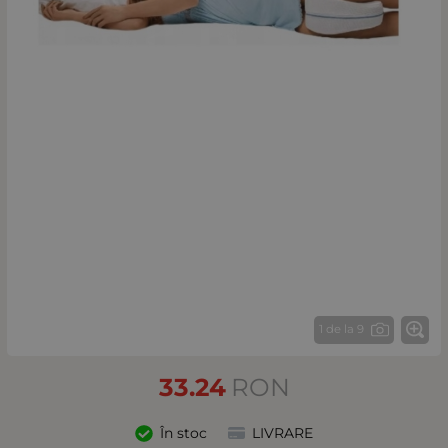
1 de la 9
33.24
RON
În stoc
LIVRARE