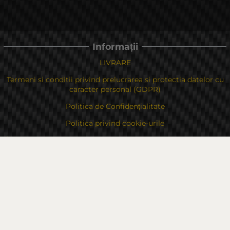
Informații
LIVRARE
Termeni si conditii privind prelucrarea si protectia datelor cu
caracter personal (GDPR)
Politica de Confidențialitate
Politica privind cookie-urile
În cazul unei dispute legate de o achiziție online, puteți utiliza
site-ul
Drepturile dvs
Despre noi
Contacte
Sitemap