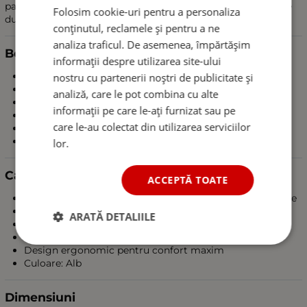
parte, pentru femeile insarcinate si pentru cei care sufera de
Folosim cookie-uri pentru a personaliza
dureri articulare sau musculare.
conținutul, reclamele și pentru a ne
analiza traficul. De asemenea, împărtășim
Beneficii
informații despre utilizarea site-ului
Sustine pozitia corecta a coloanei vertebrale
nostru cu partenerii noștri de publicitate și
Reduce durerile de spate, sold, genunchi si articulatii
analiză, care le pot combina cu alte
Amelioreaza disconfortul cauzat de sciatica
informații pe care le-ați furnizat sau pe
Imbunatateste circulatia sangelui
care le-au colectat din utilizarea serviciilor
Relaxeaza musculatura in timpul somnului
Contribuie la un somn mai odihnitor si mai profund
lor.
Caracteristici
ACCEPTĂ TOATE
Tip produs: Perna ortopedica pentru genunchi si picioare
Material interior: Spuma cu memorie de inalta calitate
ARATĂ DETALIILE
Husa: Detasabila si lavabila
Material husa: Textil respirabil
Design ergonomic pentru confort maxim
Culoare: Alb
Dimensiuni