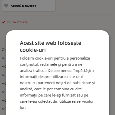
Adaugă la favorite
după model
Informații
Acest site web folosește
cookie-uri
Compatibil cu:
Folosim cookie-uri pentru a personaliza
VOLKSWAGEN Beetle (5C1/5C7) 2011 - 2016
conținutul, reclamele și pentru a ne
VOLKSWAGEN Caddy III (2K) 2004 - 2016
analiza traficul. De asemenea, împărtășim
VOLKSWAGEN Eos (1F7) 2006 - 2015
informații despre utilizarea site-ului
nostru cu partenerii noștri de publicitate și
VOLKSWAGEN Golf VI Cabriolet (517) 2011 - 2016
analiză, care le pot combina cu alte
VOLKSWAGEN Jetta IV (162) 2010 - UP
informații pe care le-ați furnizat sau pe
VOLKSWAGEN Tiguan (5N) 2007 -2016
care le-au colectat din utilizarea serviciilor
lor.
VOLKSWAGEN Touran (1T3) 2010 - 2016