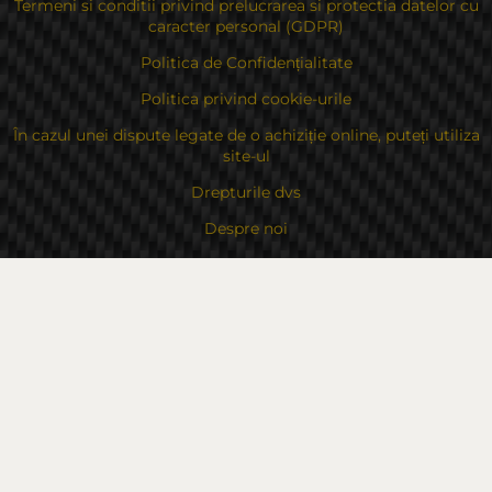
Termeni si conditii privind prelucrarea si protectia datelor cu
caracter personal (GDPR)
Politica de Confidențialitate
Politica privind cookie-urile
În cazul unei dispute legate de o achiziție online, puteți utiliza
site-ul
Drepturile dvs
Despre noi
Contacte
Sitemap
Contacte
Bulgaria, 6000 Stara Zagora
str.Kaloyanovsko shose 16
Metodă de plată