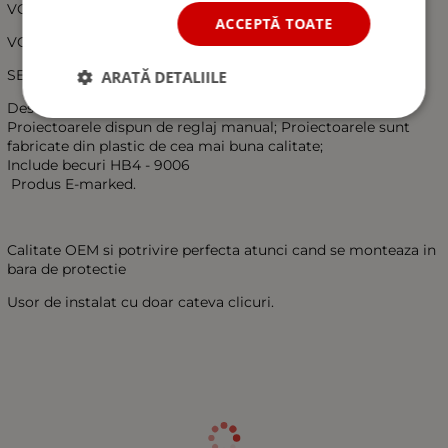
VOLKSWAGEN Golf plus (5M1/521) 2005 - 2013
ACCEPTĂ TOATE
VOLKSWAGEN Golf VI (5K1/AJ5) 2008 - 2013
SEAT Alhambra (710) 2010 - 2016
ARATĂ DETALIILE
Descriere:
Proiectoarele dispun de reglaj manual; Proiectoarele sunt
fabricate din plastic de cea mai buna calitate;
Include becuri HB4 - 9006
Produs E-marked.
Calitate OEM si potrivire perfecta atunci cand se monteaza in
bara de protectie
Usor de instalat cu doar cateva clicuri.