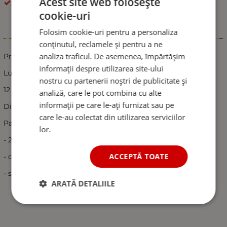
Acest site web folosește
LED-uri de lumină de zi
cookie-uri
Folosim cookie-uri pentru a personaliza
Informații
conținutul, reclamele și pentru a ne
analiza traficul. De asemenea, împărtășim
Proiectoare LED DRL tip lumini zi
informații despre utilizarea site-ului
Lumina alba
nostru cu partenerii noștri de publicitate și
12 leduri
analiză, care le pot combina cu alte
informații pe care le-ați furnizat sau pe
Dimensiune: 90 mm x 120 mm х 55 мм
care le-au colectat din utilizarea serviciilor
Pachetul include:
lor.
- 2 proiectoare led
ACCEPTĂ TOATE
- cablaj
- sistem de prindere
ARATĂ DETALIILE