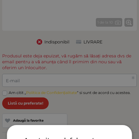
1 de la 10
Indisponibil
LIVRARE
Produsul este deja epuizat, vă rugăm să lăsați adresa dvs de
email pentru a vă anunța când îl primim din nou sau vă
oferim un înlocuitor.
E-mail
Am citit „
Politica de Confidențialitate
“ si sunt de acord cu acestea.
Listă cu preferate!
Adaugă la favorite