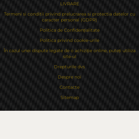
LIVRARE
Termeni si conditii privind prelucrarea si protectia datelor cu
caracter personal (GDPR)
Politica de Confidențialitate
Politica privind cookie-urile
În cazul unei dispute legate de o achiziție online, puteți utiliza
site-ul
Drepturile dvs
Despre noi
Contacte
Sitemap
Contacte
Bulgaria, 6000 Stara Zagora
str.Kaloyanovsko shose 16