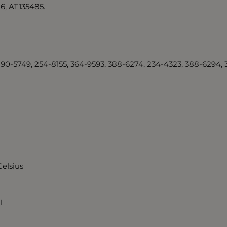
6, AT135485.
290-5749, 254-8155, 364-9593, 388-6274, 234-4323, 388-6294,
Celsius
l