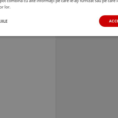
e pot combina cu alte informații pe care le-ați furnizat sau pe care 
or lor.
IILE
ACC