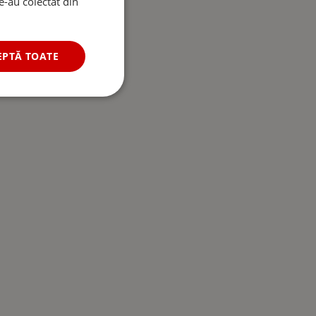
le-au colectat din
EPTĂ TOATE