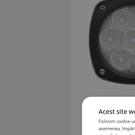
Acest site w
Folosim cookie-uri
asemenea, împărtă