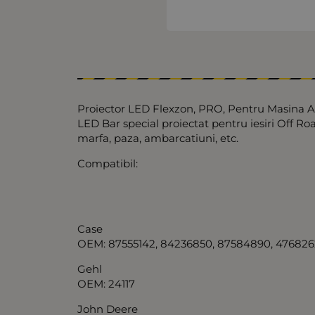
Proiector LED Flexzon, PRO, Pentru Masina Agr
LED Bar special proiectat pentru iesiri Off Roa
marfa, paza, ambarcatiuni, etc.
Compatibil:
Case
ОЕМ: 87555142, 84236850, 87584890, 476826
Gehl
ОЕМ: 24117
John Deere