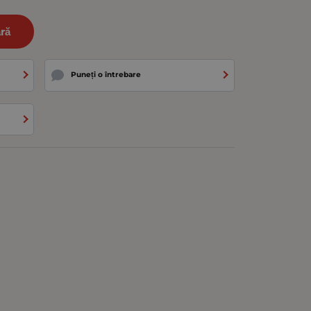
ră
Puneți o întrebare