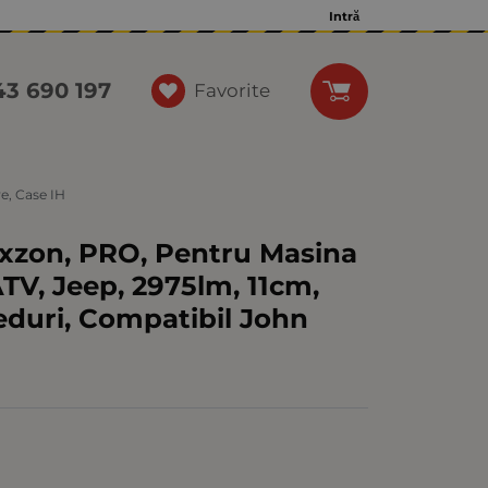
Intră
43 690 197
Favorite
e, Case IH
exzon, PRO, Pentru Masina
ATV, Jeep, 2975lm, 11cm,
eduri, Compatibil John