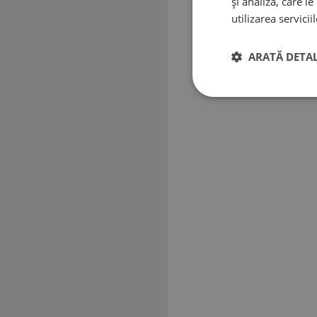
și analiză, care l
utilizarea serviciil
ARATĂ DETAL