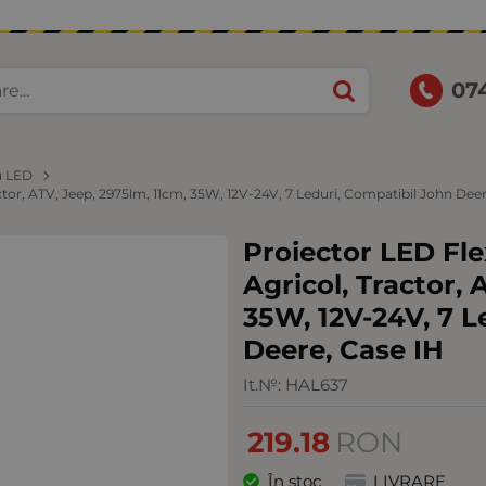
07
u LED
tor, ATV, Jeep, 2975lm, 11cm, 35W, 12V-24V, 7 Leduri, Compatibil John Deer
Proiector LED Fl
Agricol, Tractor, 
35W, 12V-24V, 7 L
Deere, Case IH
It.№:
HAL637
219.18
RON
În stoc
LIVRARE