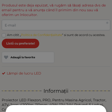
Produsul este deja epuizat, vă rugăm să lăsați adresa dvs de
email pentru a vă anunța când îl primim din nou sau vă
oferim un înlocuitor.
E-mail
Am citit „
Politica de Confidențialitate
“ si sunt de acord cu acestea.
Listă cu preferate!
Adaugă la favorite
Lămpi de lucru LED
Informații
Proiector LED Flexzon, PRO, Pentru Masina Agricol, Tractor,
ATV, Jeep, 4200lm, 110mm, 40W, 12V-24V, Rotund, 5 Leduri,
Compatibil John Deere