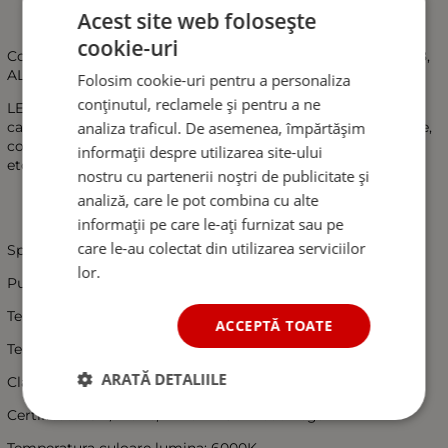
Acest site web folosește
cookie-uri
Compatibil John Deere OEM: RE219708, RE233263, AL150478,
AL119291
Folosim cookie-uri pentru a personaliza
conținutul, reclamele și pentru a ne
LED Bar special proiectat pentru iesiri Off Road, vanatoare,
analiza traficul. De asemenea, împărtășim
camping, autospeciale, pescuit, Utilaje agricole si industriale,
constructii, camioane transport marfa, paza, ambarcatiuni,
informații despre utilizarea site-ului
etc.
nostru cu partenerii noștri de publicitate și
analiză, care le pot combina cu alte
informații pe care le-ați furnizat sau pe
care le-au colectat din utilizarea serviciilor
Specificatii produs:
lor.
Putere: 40W ( !!! 4 leduri x 10W !!! )
Tensiunea de lucru: 10-30V
ACCEPTĂ TOATE
Temperatura de lucru: -40 grade / +85 grade Celsius
ARATĂ DETALIILE
Clasa protectie: IP 68
Certificate: CE / RoHs, E-Mark E9 - Road Legal
Temperatura culoare lumina: 6000K