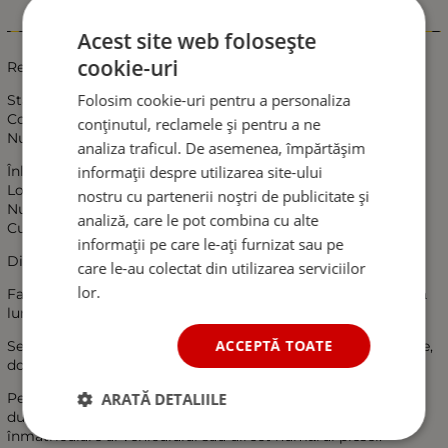
Informații
Acest site web folosește
cookie-uri
Reflector drept pentru Mercedes W447 Vito V Class
Folosim cookie-uri pentru a personaliza
Stare: Nou
Compatibilitate: Pentru Mercedes W447 Vito V Class
conținutul, reclamele și pentru a ne
Nu se potrivește cu AMG line
analiza traficul. De asemenea, împărtășim
informații despre utilizarea site-ului
Înlocuire directă
Loc de montaj: pe bara din spate
nostru cu partenerii noștri de publicitate și
Număr piesă: 4478260140
analiză, care le pot combina cu alte
Culoare lentilă: roșu
informații pe care le-ați furnizat sau pe
Dimensiuni: 9 x 3 cm
care le-au colectat din utilizarea serviciilor
lor.
Fabricat din material de înaltă calitate, durabil și cu o durată
lungă de viață.
ACCEPTĂ TOATE
Se instalează ușor și convenabil, nu este nevoie de conectare,
doar plug and play.
ARATĂ DETALIILE
Pentru a vă asigura de compatibilitatea cu vehiculul
dumneavoastră, vă rugăm să verificați în certificatul de
înmatriculare al vehiculului sau direct numărul piesei.