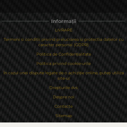
Informații
LIVRARE
Termeni si conditii privind prelucrarea si protectia datelor cu
caracter personal (GDPR)
Politica de Confidențialitate
Politica privind cookie-urile
În cazul unei dispute legate de o achiziție online, puteți utiliza
site-ul
Drepturile dvs
Despre noi
Contacte
Sitemap