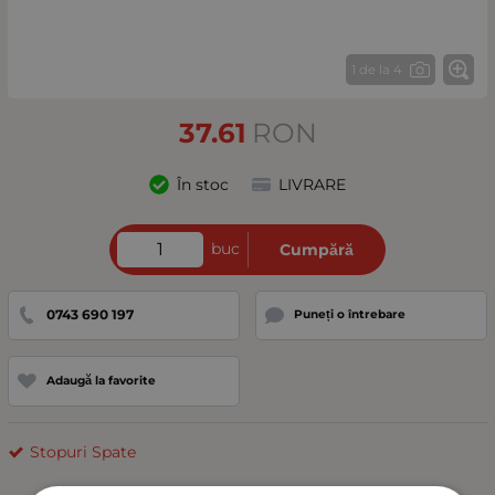
1 de la 4
37.61
RON
În stoc
LIVRARE
buc
Cumpără
0743 690 197
Puneți o întrebare
Adaugă la favorite
Stopuri Spate